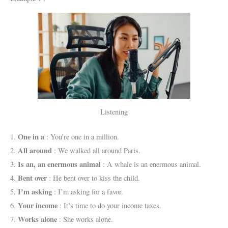
Listening
One in a
1.
: You’re one in a million.
All around
2.
: We walked all around Paris.
Is an, an enermous animal
3.
: A whale is an enermous animal.
Bent over
4.
: He bent over to kiss the child.
I’m asking
5.
: I’m asking for a favor.
Your income
6.
: It’s time to do your income taxes.
Works alone
7.
: She works alone.