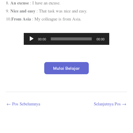
An excuse
8.
: I have an excuse.
Nice and easy
9.
: That task was nice and easy.
From Asia
10.
: My colleague is from Asia.
Pemutar
00:00
00:00
Audio
Mulai Belajar
←
Pos Sebelumnya
Selanjutnya Pos
→