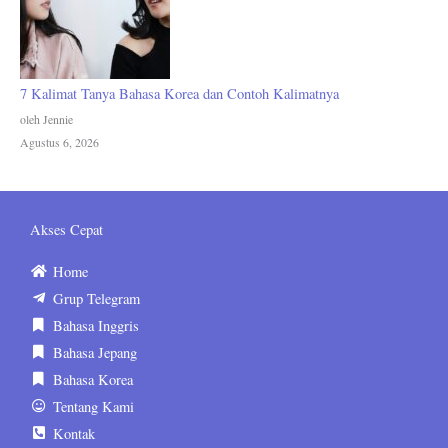
7 Kalimat Tanya Bahasa Korea dan Contoh Kalimatnya
oleh Jennie
Agustus 6, 2026
Akses Cepat
Home
Grup Telegram
Bahasa Inggris
Bahasa Jepang
Bahasa Korea
Tentang Kami
Kontak