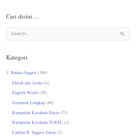
Cari disini …
C
a
r
Kategori
i
u
1. Bahasa Inggris
(369)
n
Ebook dan Audio
(6)
t
English Words
(50)
u
Grammar Lengkap
(49)
k
Kumpulan Kosakata Dasar
(75)
:
Kumpulan Kosakata TOEFL
(2)
Latihan B. Inggris Dasar
(2)