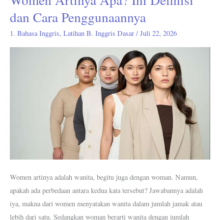
Artinya
dan Cara Penggunaannya
Apa?
1. Bahasa Inggris
,
Latihan B. Inggris Dasar
/
Juli 22, 2026
Ini
Definisi
dan
Cara
Penggunaannya
Women artinya adalah wanita, begitu juga dengan woman. Namun,
apakah ada perbedaan antara kedua kata tersebut? Jawabannya adalah
iya, makna dari women menyatakan wanita dalam jumlah jamak atau
lebih dari satu. Sedangkan woman berarti wanita dengan jumlah