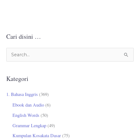
Cari disini …
C
a
r
Kategori
i
u
1. Bahasa Inggris
(369)
n
Ebook dan Audio
(6)
t
English Words
(50)
u
Grammar Lengkap
(49)
k
Kumpulan Kosakata Dasar
(75)
: