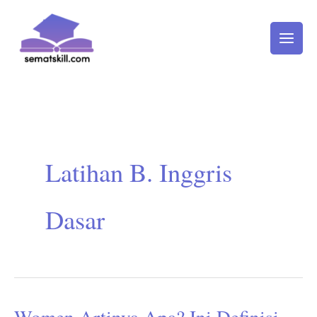
Lewati
ke
konten
Latihan B. Inggris
Dasar
Women Artinya Apa? Ini Definisi
Women