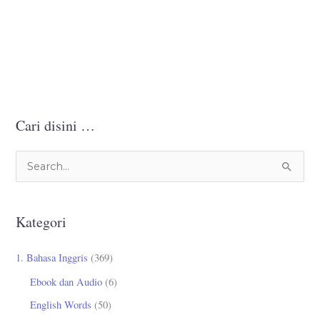
Cari disini …
C
a
r
Kategori
i
u
1. Bahasa Inggris
(369)
n
Ebook dan Audio
(6)
t
English Words
(50)
u