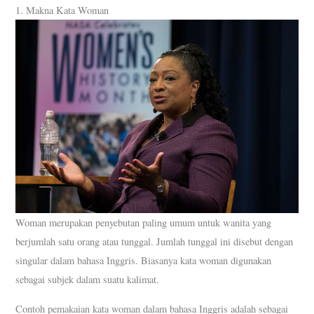
1. Makna Kata Woman
Woman merupakan penyebutan paling umum untuk wanita yang
berjumlah satu orang atau tunggal. Jumlah tunggal ini disebut dengan
singular dalam bahasa Inggris. Biasanya kata woman digunakan
sebagai subjek dalam suatu kalimat.
Contoh pemakaian kata woman dalam bahasa Inggris adalah sebagai