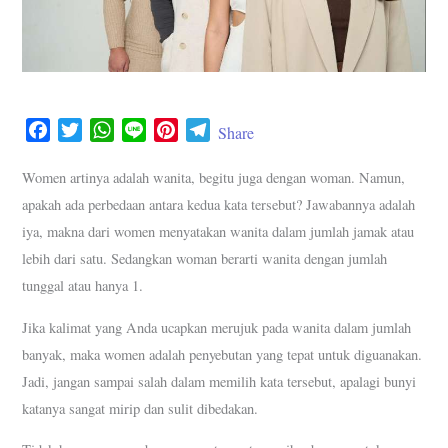
F
T
W
L
P
T
Share
a
w
h
i
i
e
c
i
a
n
n
l
Women artinya adalah wanita, begitu juga dengan woman. Namun,
e
t
t
e
t
e
apakah ada perbedaan antara kedua kata tersebut? Jawabannya adalah
b
t
s
e
g
iya, makna dari women menyatakan wanita dalam jumlah jamak atau
o
e
A
r
r
lebih dari satu. Sedangkan woman berarti wanita dengan jumlah
o
r
p
e
a
tunggal atau hanya 1.
k
p
s
m
t
Jika kalimat yang Anda ucapkan merujuk pada wanita dalam jumlah
banyak, maka women adalah penyebutan yang tepat untuk diguanakan.
Jadi, jangan sampai salah dalam memilih kata tersebut, apalagi bunyi
katanya sangat mirip dan sulit dibedakan.