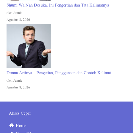
Shumi Wa Nan Desuka, Ini Pengertian dan Tata Kalimatnya
oleh Jennie
Agustus 8, 2026
Donna Artinya – Pengetian, Penggunaan dan Contoh Kalimat
oleh Jennie
Agustus 8, 2026
Akses Cepat
Home