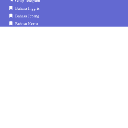
Grup Telegram
Bahasa Inggris
Bahasa Jepang
Bahasa Korea
Tentang Kami
Kontak
FAQ
Media Sosial
sematskill.official
sematskill.jepang
sematskill.korea
sematskill.inggris
sematskill.jepang
sematskill.korea