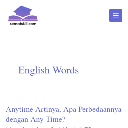
Lewati
ke
konten
English Words
Anytime Artinya, Apa Perbedaannya
Anytime
Artinya,
dengan Any Time?
Apa