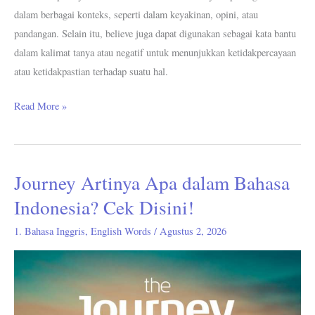
dalam berbagai konteks, seperti dalam keyakinan, opini, atau
pandangan. Selain itu, believe juga dapat digunakan sebagai kata bantu
dalam kalimat tanya atau negatif untuk menunjukkan ketidakpercayaan
atau ketidakpastian terhadap suatu hal.
Read More »
Journey Artinya Apa dalam Bahasa
Journey
Artinya
Indonesia? Cek Disini!
Apa
1. Bahasa Inggris
,
English Words
/
Agustus 2, 2026
dalam
Bahasa
Indonesia?
Cek
Disini!