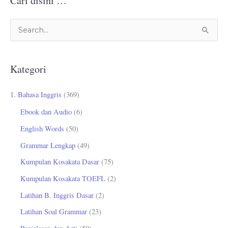
Cari disini …
C
a
r
Kategori
i
u
1. Bahasa Inggris
(369)
n
Ebook dan Audio
(6)
t
English Words
(50)
u
Grammar Lengkap
(49)
k
Kumpulan Kosakata Dasar
(75)
:
Kumpulan Kosakata TOEFL
(2)
Latihan B. Inggris Dasar
(2)
Latihan Soal Grammar
(23)