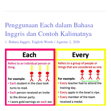
Penggunaan Each dalam Bahasa
Penggunaan
Each
Inggris dan Contoh Kalimatnya
dalam
1. Bahasa Inggris
,
English Words
/
Agustus 2, 2026
Bahasa
Inggris
dan
Contoh
Kalimatnya