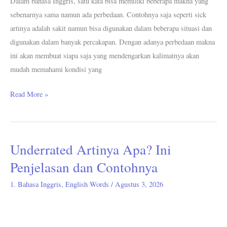
Dalam bahasa Inggris, satu kata bisa memiliki beberapa makna yang
sebenarnya sama namun ada perbedaan. Contohnya saja seperti sick
artinya adalah sakit namun bisa digunakan dalam beberapa situasi dan
digunakan dalam banyak percakapan. Dengan adanya perbedaan makna
ini akan membuat siapa saja yang mendengarkan kalimatnya akan
mudah memahami kondisi yang
Read More »
Underrated Artinya Apa? Ini
Underrated
Artinya
Penjelasan dan Contohnya
Apa?
1. Bahasa Inggris
,
English Words
/
Agustus 3, 2026
Ini
Penjelasan
dan