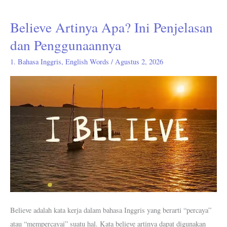
Believe Artinya Apa? Ini Penjelasan
Believe
Artinya
dan Penggunaannya
Apa?
1. Bahasa Inggris
,
English Words
/
Agustus 2, 2026
Ini
Penjelasan
dan
Penggunaannya
Believe adalah kata kerja dalam bahasa Inggris yang berarti “percaya”
atau “mempercayai” suatu hal. Kata believe artinya dapat digunakan