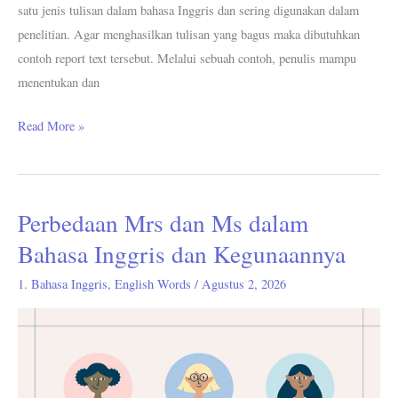
satu jenis tulisan dalam bahasa Inggris dan sering digunakan dalam
penelitian. Agar menghasilkan tulisan yang bagus maka dibutuhkan
contoh report text tersebut. Melalui sebuah contoh, penulis mampu
menentukan dan
Read More »
Perbedaan Mrs dan Ms dalam
Perbedaan
Mrs
Bahasa Inggris dan Kegunaannya
dan
1. Bahasa Inggris
,
English Words
/
Agustus 2, 2026
Ms
dalam
Bahasa
Inggris
dan