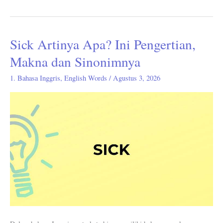
Sick Artinya Apa? Ini Pengertian,
Sick
Artinya
Makna dan Sinonimnya
Apa?
1. Bahasa Inggris
,
English Words
/
Agustus 3, 2026
Ini
Pengertian,
Makna
dan
Sinonimnya