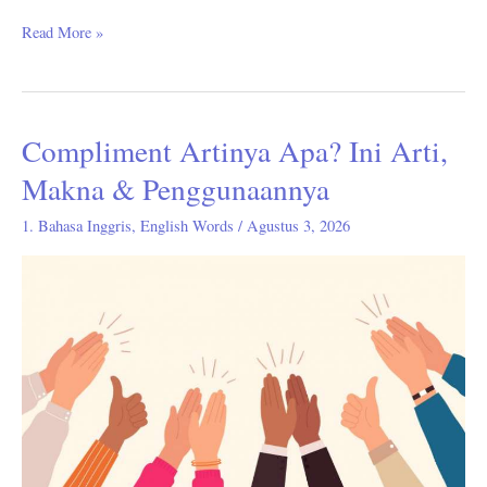
Read More »
Compliment Artinya Apa? Ini Arti,
Compliment
Artinya
Makna & Penggunaannya
Apa?
1. Bahasa Inggris
,
English Words
/
Agustus 3, 2026
Ini
Arti,
Makna
&
Penggunaannya