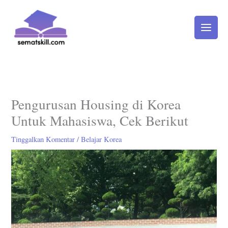
Lewati
ke
konten
Pengurusan Housing di Korea
Untuk Mahasiswa, Cek Berikut
Tinggalkan Komentar
/
Belajar Korea