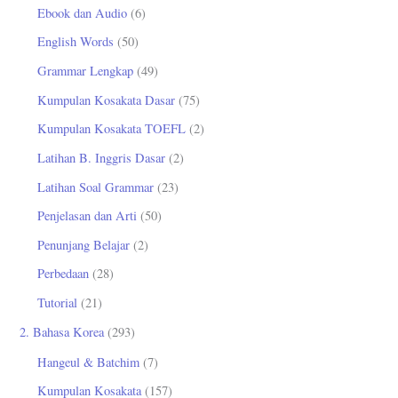
n
Ebook dan Audio
(6)
t
English Words
(50)
u
Grammar Lengkap
(49)
k
Kumpulan Kosakata Dasar
(75)
:
Kumpulan Kosakata TOEFL
(2)
Latihan B. Inggris Dasar
(2)
Latihan Soal Grammar
(23)
Penjelasan dan Arti
(50)
Penunjang Belajar
(2)
Perbedaan
(28)
Tutorial
(21)
2. Bahasa Korea
(293)
Hangeul & Batchim
(7)
Kumpulan Kosakata
(157)