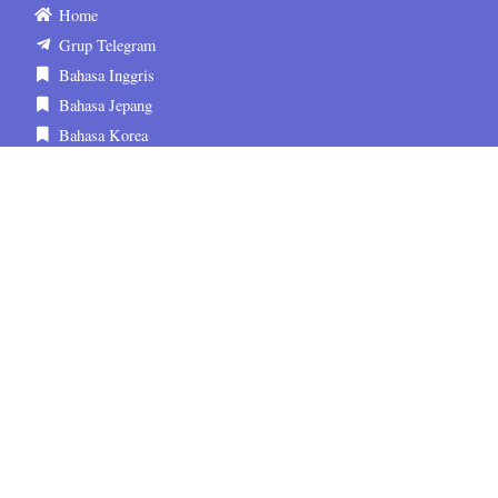
Home
Grup Telegram
Bahasa Inggris
Bahasa Jepang
Bahasa Korea
Tentang Kami
Kontak
FAQ
Media Sosial
sematskill.official
sematskill.jepang
sematskill.korea
sematskill.inggris
sematskill.jepang