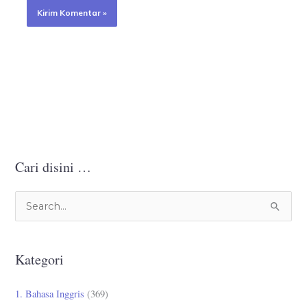
Cari disini …
C
a
r
Kategori
i
u
1. Bahasa Inggris
(369)