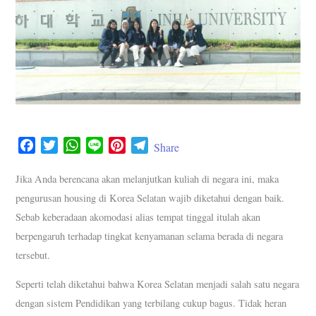
F
T
W
L
P
T
Share
a
w
h
i
i
e
c
i
a
n
n
l
Jika Anda berencana akan melanjutkan kuliah di negara ini, maka
e
t
t
e
t
e
pengurusan housing di Korea Selatan wajib diketahui dengan baik.
b
t
s
e
g
Sebab keberadaan akomodasi alias tempat tinggal itulah akan
o
e
A
r
r
berpengaruh terhadap tingkat kenyamanan selama berada di negara
o
r
p
e
a
tersebut.
k
p
s
m
t
Seperti telah diketahui bahwa Korea Selatan menjadi salah satu negara
dengan sistem Pendidikan yang terbilang cukup bagus. Tidak heran