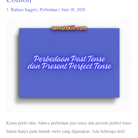
Past
Tense
1. Bahasa Inggris
,
Perbedaan
/
Juni 18, 2026
Dan
Present
Perfect
Tense
Beserta
Contoh
Kamu perlu tahu, bahwa perbedaan past tense dan present perfect tense
bukan hanya pada bentuk verba yang digunakan. Ada beberapa detil