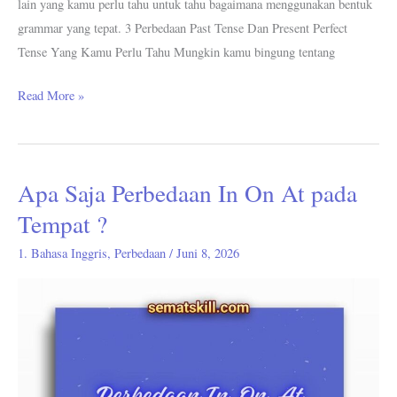
lain yang kamu perlu tahu untuk tahu bagaimana menggunakan bentuk
grammar yang tepat. 3 Perbedaan Past Tense Dan Present Perfect
Tense Yang Kamu Perlu Tahu Mungkin kamu bingung tentang
Read More »
Apa Saja Perbedaan In On At pada
Apa
Saja
Tempat ?
Perbedaan
1. Bahasa Inggris
,
Perbedaan
/
Juni 8, 2026
In
On
At
pada
Tempat
?