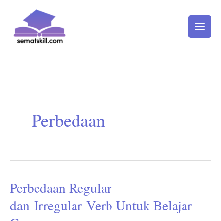
Lewati
ke
konten
Perbedaan
Perbedaan Regular
Perbedaan
Regular
dan Irregular Verb Untuk Belajar
dan Irregular Verb