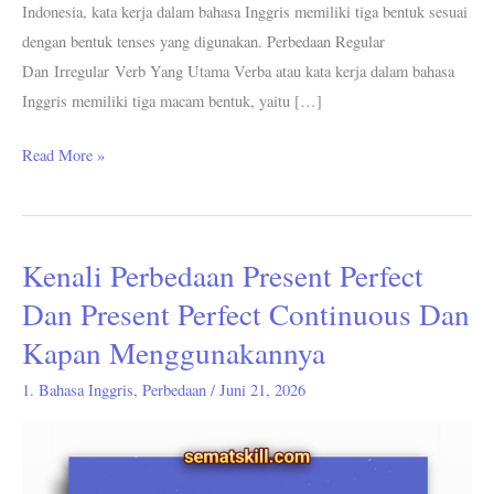
Indonesia, kata kerja dalam bahasa Inggris memiliki tiga bentuk sesuai
dengan bentuk tenses yang digunakan. Perbedaan Regular
Dan Irregular Verb Yang Utama Verba atau kata kerja dalam bahasa
Inggris memiliki tiga macam bentuk, yaitu […]
Read More »
Kenali Perbedaan Present Perfect
Kenali
Perbedaan
Dan Present Perfect Continuous Dan
Present
Kapan Menggunakannya
Perfect
Dan
1. Bahasa Inggris
,
Perbedaan
/
Juni 21, 2026
Present
Perfect
Continuous