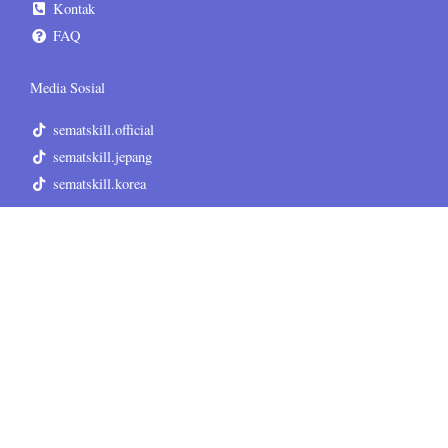
Kontak
FAQ
Media Sosial
sematskill.official
sematskill.jepang
sematskill.korea
sematskill.inggris
sematskill.jepang
sematskill.korea
Informasi Tambahan
Terms & Conditions
Privacy Policy
Disclaimer