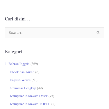
Cari disini …
C
a
r
Kategori
i
u
1. Bahasa Inggris
(369)
n
Ebook dan Audio
(6)
t
English Words
(50)
u
Grammar Lengkap
(49)
k
Kumpulan Kosakata Dasar
(75)
:
Kumpulan Kosakata TOEFL
(2)