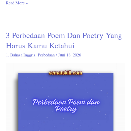
Read More »
3 Perbedaan Poem Dan Poetry Yang
3
Perbedaan
Harus Kamu Ketahui
Poem
1. Bahasa Inggris
,
Perbedaan
/
Juni 18, 2026
Dan
Poetry
Yang
Harus
Kamu
Ketahui