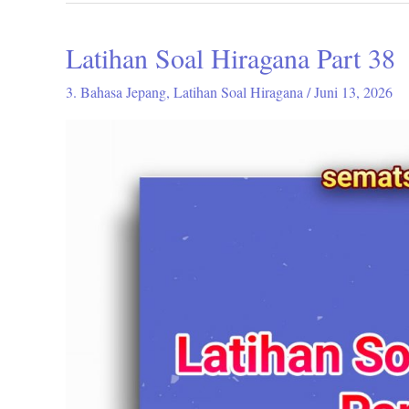
Latihan Soal Hiragana Part 38
Latihan
Soal
3. Bahasa Jepang
,
Latihan Soal Hiragana
/
Juni 13, 2026
Hiragana
Part
38