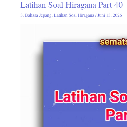
Latihan Soal Hiragana Part 40
Latihan
Soal
3. Bahasa Jepang
,
Latihan Soal Hiragana
/
Juni 13, 2026
Hiragana
Part
40