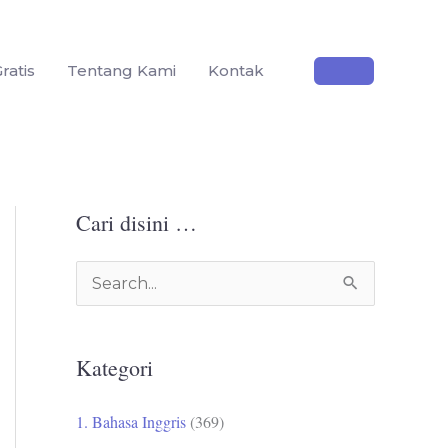
ratis
Tentang Kami
Kontak
Cari disini …
C
a
r
Kategori
i
u
1. Bahasa Inggris
(369)
n