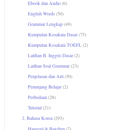
Ebook dan Audio
(6)
t
English Words
(50)
u
Grammar Lengkap
(49)
k
Kumpulan Kosakata Dasar
(75)
:
Kumpulan Kosakata TOEFL
(2)
Latihan B. Inggris Dasar
(2)
Latihan Soal Grammar
(23)
Penjelasan dan Arti
(50)
Penunjang Belajar
(2)
Perbedaan
(28)
Tutorial
(21)
2. Bahasa Korea
(293)
Hangeul & Batchim
(7)