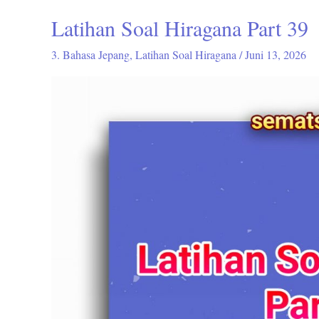
Latihan Soal Hiragana Part 39
Latihan
Soal
3. Bahasa Jepang
,
Latihan Soal Hiragana
/
Juni 13, 2026
Hiragana
Part
39