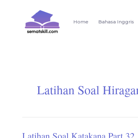
Lewati
ke
konten
Home
Bahasa Inggris
Latihan Soal Hiraga
Latihan Soal Katakana Part 32
Latihan