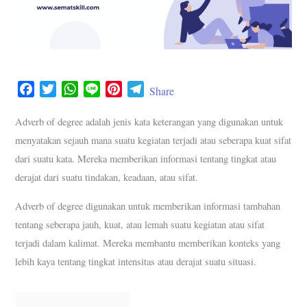
F
T
W
L
P
T
Share
a
w
h
i
i
e
c
i
a
n
n
l
Adverb of degree adalah jenis kata keterangan yang digunakan untuk
e
t
t
e
t
e
menyatakan sejauh mana suatu kegiatan terjadi atau seberapa kuat sifat
b
t
s
e
g
dari suatu kata. Mereka memberikan informasi tentang tingkat atau
o
e
A
r
r
derajat dari suatu tindakan, keadaan, atau sifat.
o
r
p
e
a
k
p
s
m
Adverb of degree digunakan untuk memberikan informasi tambahan
t
tentang seberapa jauh, kuat, atau lemah suatu kegiatan atau sifat
terjadi dalam kalimat. Mereka membantu memberikan konteks yang
lebih kaya tentang tingkat intensitas atau derajat suatu situasi.