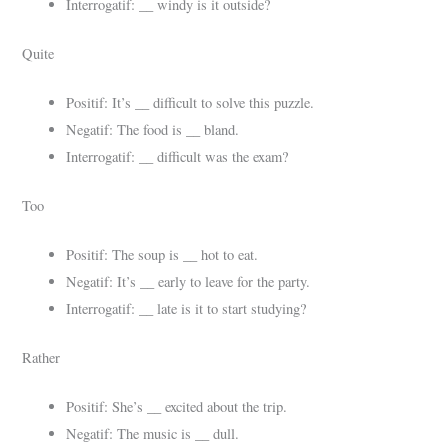
__
Interrogatif:
windy is it outside?
Quite
__
Positif: It’s
difficult to solve this puzzle.
__
Negatif: The food is
bland.
__
Interrogatif:
difficult was the exam?
Too
__
Positif: The soup is
hot to eat.
__
Negatif: It’s
early to leave for the party.
__
Interrogatif:
late is it to start studying?
Rather
__
Positif: She’s
excited about the trip.
__
Negatif: The music is
dull.