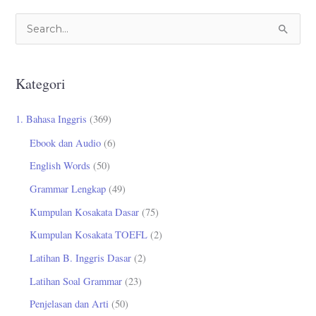
C
a
r
Kategori
i
u
1. Bahasa Inggris
(369)
n
Ebook dan Audio
(6)
t
English Words
(50)
u
Grammar Lengkap
(49)
k
Kumpulan Kosakata Dasar
(75)
:
Kumpulan Kosakata TOEFL
(2)
Latihan B. Inggris Dasar
(2)
Latihan Soal Grammar
(23)
Penjelasan dan Arti
(50)