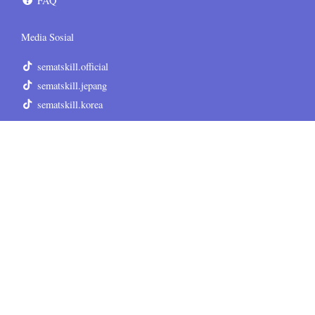
FAQ
Media Sosial
sematskill.official
sematskill.jepang
sematskill.korea
sematskill.inggris
sematskill.jepang
sematskill.korea
Informasi Tambahan
Terms & Conditions
Privacy Policy
Disclaimer
Sitemap