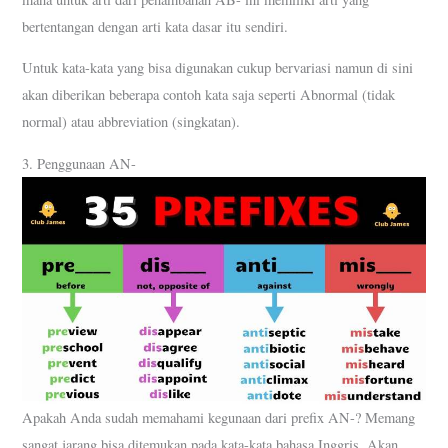
bertentangan dengan arti kata dasar itu sendiri.
Untuk kata-kata yang bisa digunakan cukup bervariasi namun di sini
akan diberikan beberapa contoh kata saja seperti Abnormal (tidak
normal) atau abbreviation (singkatan).
3. Penggunaan AN-
Apakah Anda sudah memahami kegunaan dari prefix AN-? Memang
sangat jarang bisa ditemukan pada kata-kata bahasa Inggris. Akan