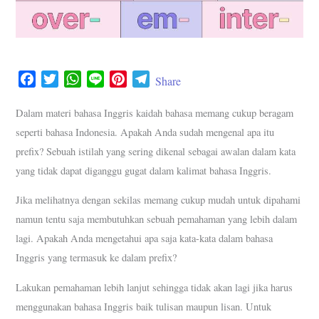
F
T
W
L
P
T
Share
a
w
h
i
i
e
c
i
a
n
n
l
Dalam materi bahasa Inggris kaidah bahasa memang cukup beragam
e
t
t
e
t
e
seperti bahasa Indonesia. Apakah Anda sudah mengenal apa itu
b
t
s
e
g
prefix? Sebuah istilah yang sering dikenal sebagai awalan dalam kata
o
e
A
r
r
yang tidak dapat diganggu gugat dalam kalimat bahasa Inggris.
o
r
p
e
a
k
p
s
m
Jika melihatnya dengan sekilas memang cukup mudah untuk dipahami
t
namun tentu saja membutuhkan sebuah pemahaman yang lebih dalam
lagi. Apakah Anda mengetahui apa saja kata-kata dalam bahasa
Inggris yang termasuk ke dalam prefix?
Lakukan pemahaman lebih lanjut sehingga tidak akan lagi jika harus
menggunakan bahasa Inggris baik tulisan maupun lisan. Untuk