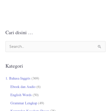
Cari disini …
C
a
r
Kategori
i
u
1. Bahasa Inggris
(369)
n
Ebook dan Audio
(6)
t
English Words
(50)
u
Grammar Lengkap
(49)
k
Kumpulan Kosakata Dasar
(75)