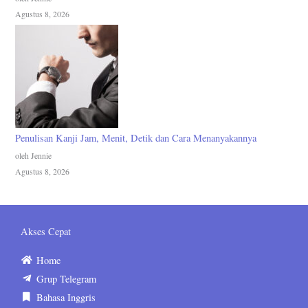
Agustus 8, 2026
Penulisan Kanji Jam, Menit, Detik dan Cara Menanyakannya
oleh Jennie
Agustus 8, 2026
Akses Cepat
Home
Grup Telegram
Bahasa Inggris