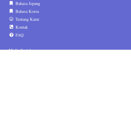
Bahasa Jepang
Bahasa Korea
Tentang Kami
Kontak
FAQ
Media Sosial
sematskill.official
sematskill.jepang
sematskill.korea
sematskill.inggris
sematskill.jepang
sematskill.korea
Informasi Tambahan