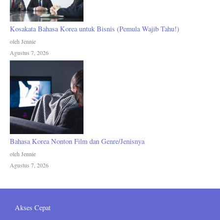
Kosakata Bahasa Korea untuk Bisnis (Pemula Wajib Tahu!)
oleh Jennie
Agustus 7, 2026
Bahasa Korea Nonton Film dan Genre/Jenisnya
oleh Jennie
Agustus 7, 2026
Akses Cepat