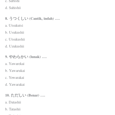
c. Sabishi
d. Sahishii
8. うつくしい (Cantik, indah) ….
a. Utsukutsi
b. Usukushii
c. Utsukushii
d. Uzukushii
9. やわらかい (lunak) ….
a. Yawarekai
b. Yawarukai
c. Yowarakai
d. Yawarakai
10. ただしい (Benar) ….
a. Datashii
b. Tatashii