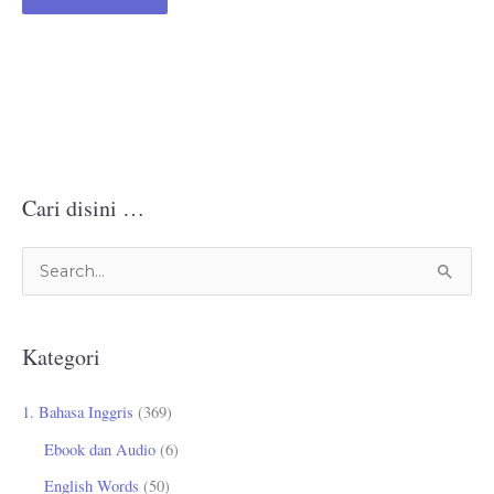
Cari disini …
C
a
r
Kategori
i
u
1. Bahasa Inggris
(369)
n
Ebook dan Audio
(6)
t
English Words
(50)