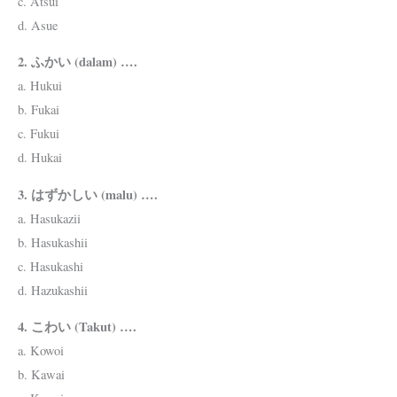
c. Atsui
d. Asue
2. ふかい (dalam) ….
a. Hukui
b. Fukai
c. Fukui
d. Hukai
3. はずかしい (malu) ….
a. Hasukazii
b. Hasukashii
c. Hasukashi
d. Hazukashii
4. こわい (Takut) ….
a. Kowoi
b. Kawai