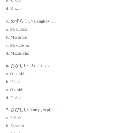
c. Kowai
d. Kowoe
5. めずらしい (langka) ….
a. Mezurazii
b. Mesurazii
c. Mesurashii
d. Mezurashii
6. おかしい (Aneh) ….
a. Oukashii
b. Okashi
c. Okashii
d. Oukashi
7. さびしい (sunyi, sepi) ….
a. Sahishi
b. Sabishii