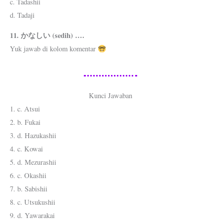
c. Tadashii
d. Tadaji
11. かなしい (sedih) ….
Yuk jawab di kolom komentar
Kunci Jawaban
1. c. Atsui
2. b. Fukai
3. d. Hazukashii
4. c. Kowai
5. d. Mezurashii
6. c. Okashii
7. b. Sabishii
8. c. Utsukushii
9. d. Yawarakai