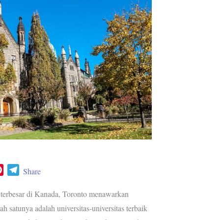
P
T
Share
i
e
n
l
a terbesar di Kanada, Toronto menawarkan
t
e
ah satunya adalah universitas-universitas terbaik
e
g