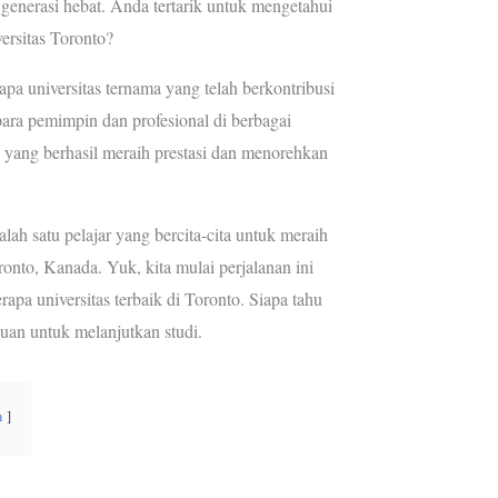
enerasi hebat. Anda tertarik untuk mengetahui
r
r
versitas Toronto?
e
a
s
m
pa universitas ternama yang telah berkontribusi
t
ara pemimpin dan profesional di berbagai
 yang berhasil meraih prestasi dan menorehkan
ah satu pelajar yang bercita-cita untuk meraih
ronto, Kanada. Yuk, kita mulai perjalanan ini
pa universitas terbaik di Toronto. Siapa tahu
juan untuk melanjutkan studi.
n