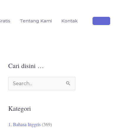
ratis
Tentang Kami
Kontak
Cari disini …
C
a
r
Kategori
i
u
1. Bahasa Inggris
(369)
n