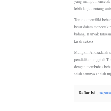
yang mampu mencetak g
o
e
A
lebih lanjut tentang uni
o
r
p
k
p
Toronto memiliki bebera
besar dalam mencetak p
bidang. Banyak lulusan
kisah sukses.
Mungkin Andaadalah sal
pendidikan tinggi di To
dengan membahas bebera
salah satunya adalah tu
Daftar Isi
tampilka