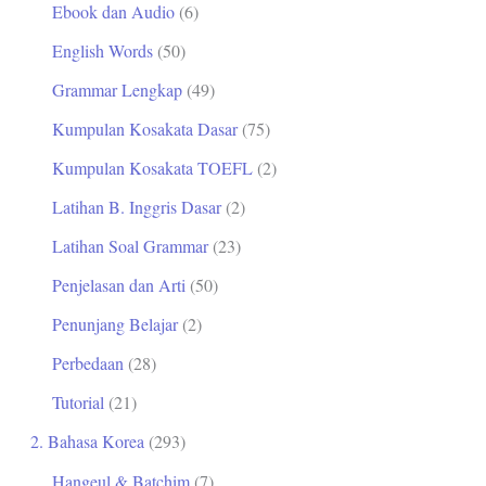
Ebook dan Audio
(6)
t
English Words
(50)
u
Grammar Lengkap
(49)
k
Kumpulan Kosakata Dasar
(75)
:
Kumpulan Kosakata TOEFL
(2)
Latihan B. Inggris Dasar
(2)
Latihan Soal Grammar
(23)
Penjelasan dan Arti
(50)
Penunjang Belajar
(2)
Perbedaan
(28)
Tutorial
(21)
2. Bahasa Korea
(293)
Hangeul & Batchim
(7)