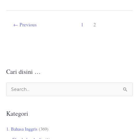
←
Previous
1
2
Cari disini …
C
a
r
Kategori
i
u
1. Bahasa Inggris
(369)
n