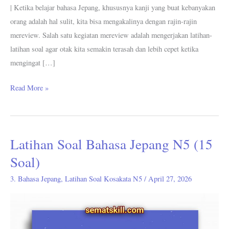
| Ketika belajar bahasa Jepang, khususnya kanji yang buat kebanyakan
orang adalah hal sulit, kita bisa mengakalinya dengan rajin-rajin
mereview. Salah satu kegiatan mereview adalah mengerjakan latihan-
latihan soal agar otak kita semakin terasah dan lebih cepet ketika
mengingat […]
Read More »
Latihan Soal Bahasa Jepang N5 (15
Latihan
Soal
Soal)
Bahasa
3. Bahasa Jepang
,
Latihan Soal Kosakata N5
/
April 27, 2026
Jepang
N5
(15
Soal)