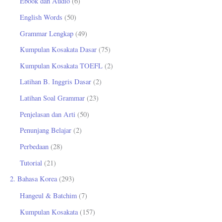
Ebook dan Audio
(6)
t
English Words
(50)
u
Grammar Lengkap
(49)
k
Kumpulan Kosakata Dasar
(75)
:
Kumpulan Kosakata TOEFL
(2)
Latihan B. Inggris Dasar
(2)
Latihan Soal Grammar
(23)
Penjelasan dan Arti
(50)
Penunjang Belajar
(2)
Perbedaan
(28)
Tutorial
(21)
2. Bahasa Korea
(293)
Hangeul & Batchim
(7)
Kumpulan Kosakata
(157)