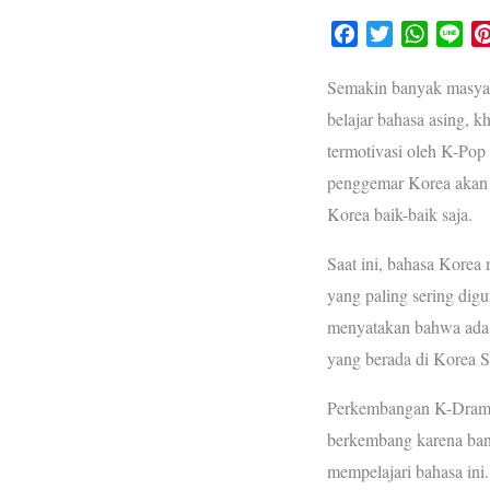
F
T
W
L
a
w
h
i
c
i
a
n
Semakin banyak masyara
e
t
t
e
belajar bahasa asing, 
b
t
s
termotivasi oleh K-Pop
o
e
A
penggemar Korea akan 
o
r
p
Korea baik-baik saja.
k
p
Saat ini, bahasa Korea
yang paling sering digu
menyatakan bahwa ada l
yang berada di Korea S
Perkembangan K-Drama 
berkembang karena bany
mempelajari bahasa ini