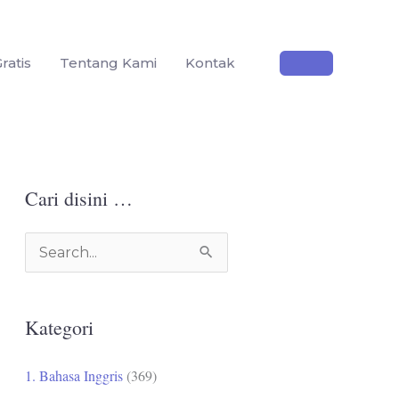
ratis
Tentang Kami
Kontak
Cari disini …
C
a
r
Kategori
i
u
1. Bahasa Inggris
(369)
n