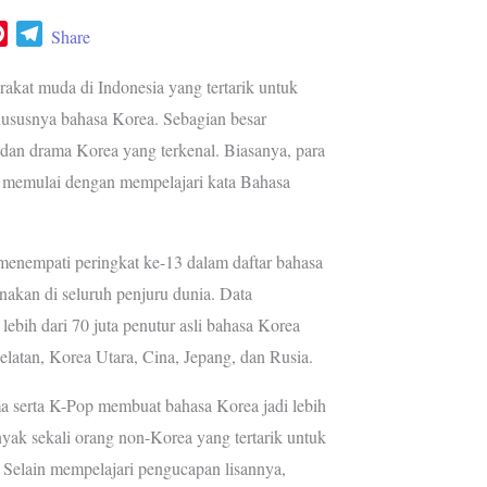
P
T
Share
i
e
n
l
kat muda di Indonesia yang tertarik untuk
t
e
khususnya bahasa Korea. Sebagian besar
e
g
 dan drama Korea yang terkenal. Biasanya, para
r
r
memulai dengan mempelajari kata Bahasa
e
a
s
m
t
 menempati peringkat ke-13 dalam daftar bahasa
nakan di seluruh penjuru dunia. Data
ebih dari 70 juta penutur asli bahasa Korea
elatan, Korea Utara, Cina, Jepang, dan Rusia.
serta K-Pop membuat bahasa Korea jadi lebih
ak sekali orang non-Korea yang tertarik untuk
. Selain mempelajari pengucapan lisannya,