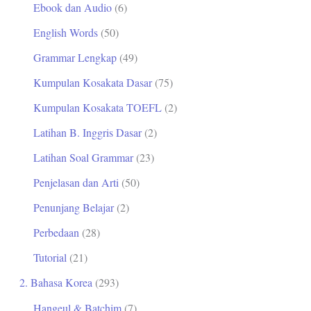
Ebook dan Audio
(6)
t
English Words
(50)
u
Grammar Lengkap
(49)
k
Kumpulan Kosakata Dasar
(75)
:
Kumpulan Kosakata TOEFL
(2)
Latihan B. Inggris Dasar
(2)
Latihan Soal Grammar
(23)
Penjelasan dan Arti
(50)
Penunjang Belajar
(2)
Perbedaan
(28)
Tutorial
(21)
2. Bahasa Korea
(293)
Hangeul & Batchim
(7)