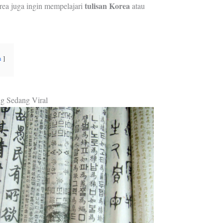
tulisan Korea
rea juga ingin mempelajari
atau
n
g Sedang Viral