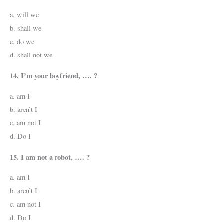
a. will we
b. shall we
c. do we
d. shall not we
14. I’m your boyfriend, …. ?
a. am I
b. aren’t I
c. am not I
d. Do I
15. I am not a robot, …. ?
a. am I
b. aren’t I
c. am not I
d. Do I