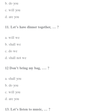
b. do you
c. will you
d. are you
11. Let’s have dinner together, … ?
a. will we
b. shall we
c. do we
d. shall not we
12 Don’t bring my bag, …. ?
a. shall you
b. do you
c. will you
d. are you
13. Let’s listen to music, … ?