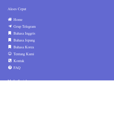
Akses Cepat
Home
Grup Telegram
Bahasa Inggris
Bahasa Jepang
Bahasa Korea
Tentang Kami
Kontak
FAQ
Media Sosial
sematskill.official
sematskill.jepang
sematskill.korea