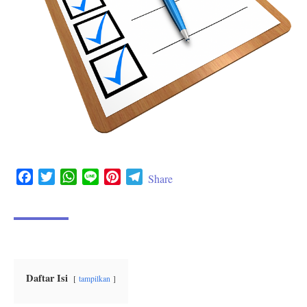
F
T
W
L
P
T
Share
a
w
h
i
i
e
c
i
a
n
n
l
e
t
t
e
t
e
b
t
s
e
g
o
e
A
r
r
o
r
p
e
a
Daftar Isi
tampilkan
k
p
s
m