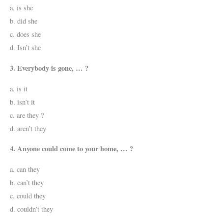
a. is she
b. did she
c. does she
d. Isn’t she
3. Everybody is gone, … ?
a. is it
b. isn’t it
c. are they ?
d. aren’t they
4. Anyone could come to your home, … ?
a. can they
b. can’t they
c. could they
d. couldn’t they