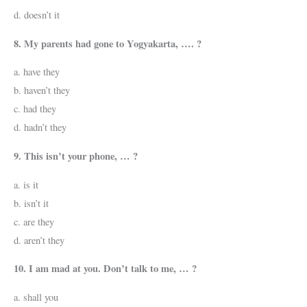
d. doesn’t it
8. My parents had gone to Yogyakarta, …. ?
a. have they
b. haven’t they
c. had they
d. hadn’t they
9. This isn’t your phone, … ?
a. is it
b. isn’t it
c. are they
d. aren’t they
10. I am mad at you. Don’t talk to me, … ?
a. shall you