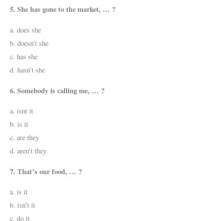
5. She has gone to the market, … ?
a. does she
b. doesn’t she
c. has she
d. hasn’t she
6. Somebody is calling me, … ?
a. isnt it
b. is it
c. are they
d. aren’t they
7. That’s our food, … ?
a. is it
b. isn’t it
c. do it