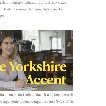
uh dari umumnya bahasa Inggris. Artinya, ada
h terdengar asing dan harus dipelajari dulu
nya.
dalah nama dari sebuah daerah atau kota besar di
re juga kerap dikenal dengan sebutan God’s Own