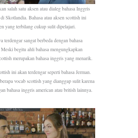
n salah satu aksen atau dialeg bahasa Inggris
di Skotlandia. Bahasa atau aksen scottish ini
n yang terbilang cukup sulit dipelajari.
a terdengar sangat berbeda dengan bahasa
 Meski begitu ahli bahasa mengungkapkan
cottish merupakan bahasa inggris yang menarik.
cottish ini akan terdengar seperti bahasa Jerman.
eberapa vocab scottish yang dianggap sulit karena
 bahasa inggris american atau british lainnya.