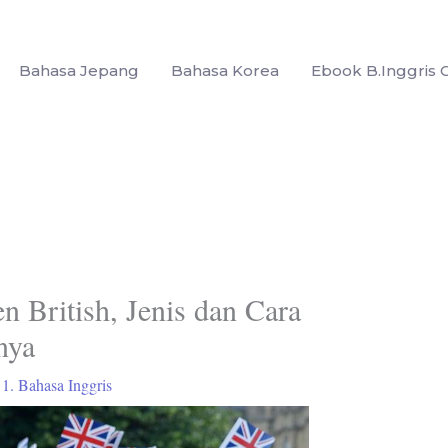
Bahasa Jepang
Bahasa Korea
Ebook B.Inggris G
n British, Jenis dan Cara
nya
/
1. Bahasa Inggris