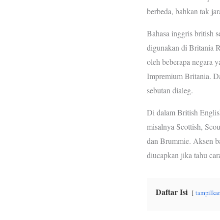
o
e
A
berbeda, bahkan tak ja
o
r
p
k
p
Bahasa inggris british 
digunakan di Britania 
oleh beberapa negara y
Impremium Britania. D
sebutan dialeg.
Di dalam British Englis
misalnya Scottish, Sco
dan Brummie. Aksen ba
diucapkan jika tahu ca
Daftar Isi
tampilka