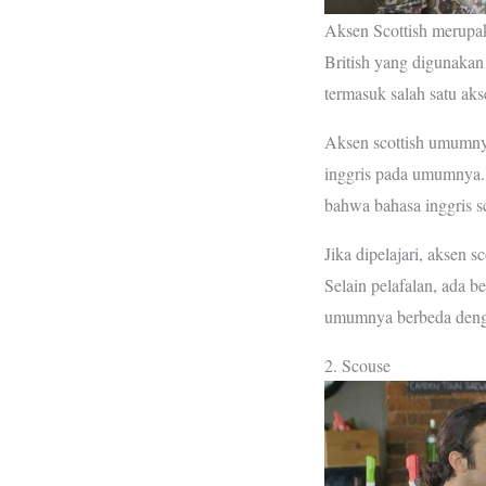
Aksen Scottish merupaka
British yang digunakan 
termasuk salah satu akse
Aksen scottish umumny
inggris pada umumnya.
bahwa bahasa inggris s
Jika dipelajari, aksen s
Selain pelafalan, ada b
umumnya berbeda dengan
2. Scouse