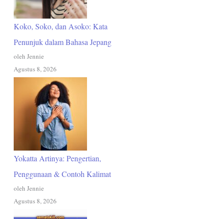
Koko, Soko, dan Asoko: Kata
Penunjuk dalam Bahasa Jepang
oleh Jennie
Agustus 8, 2026
Yokatta Artinya: Pengertian,
Penggunaan & Contoh Kalimat
oleh Jennie
Agustus 8, 2026