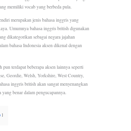
r
r
rang memiliki vocab yang berbeda pula.
e
a
s
m
sendiri merupakan jenis bahasa inggris yang
t
Raya. Umumnya bahasa inggris british digunakan
ang dikategorikan sebagai negara jajahan
alam bahasa Indonesia aksen dikenal dengan
h pun terdapat beberapa aksen lainnya seperti
use, Geordie, Welsh, Yorkshire, West Country,
hasa inggris british akan sangat menyenangkan
ra yang benar dalam pengucapannya.
n