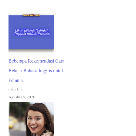
Beberapa Rekomendasi Cara
Belajar Bahasa Inggris untuk
Pemula
oleh Dian
Agustus 8, 2026