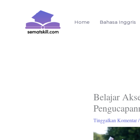
Lewati
ke
konten
Home
Bahasa Inggris
Belajar Akse
Pengucapan
Tinggalkan Komentar