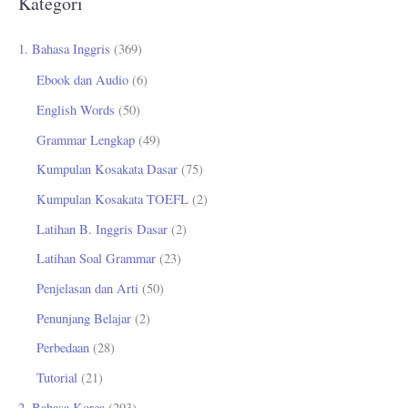
Kategori
i
u
1. Bahasa Inggris
(369)
n
Ebook dan Audio
(6)
t
English Words
(50)
u
Grammar Lengkap
(49)
k
Kumpulan Kosakata Dasar
(75)
:
Kumpulan Kosakata TOEFL
(2)
Latihan B. Inggris Dasar
(2)
Latihan Soal Grammar
(23)
Penjelasan dan Arti
(50)
Penunjang Belajar
(2)
Perbedaan
(28)
Tutorial
(21)
2. Bahasa Korea
(293)