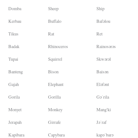
Domba
Sheep
Ship
Kerbau
Buffalo
Bafəlou
Tikus
Rat
Ret
Badak
Rhinoceros
Rainosərəs
Tupai
Squirrel
Skwərəl
Banteng
Bison
Baisən
Gajah
Elephant
Eləfənt
Gorila
Gorilla
Gəˈrila
Monyet
Monkey
Mang'ki
Jerapah
Girrafe
Jəˈraf
Kapibara
Capybara
kapəˈbarə