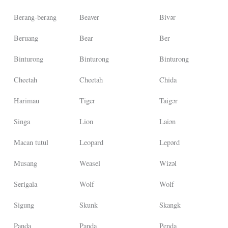
Berang-berang
Beaver
Bivər
Beruang
Bear
Ber
Binturong
Binturong
Binturong
Cheetah
Cheetah
Chida
Harimau
Tiger
Taigər
Singa
Lion
Laiən
Macan tutul
Leopard
Lepərd
Musang
Weasel
Wizəl
Serigala
Wolf
Wolf
Sigung
Skunk
Skangk
Panda
Panda
Penda