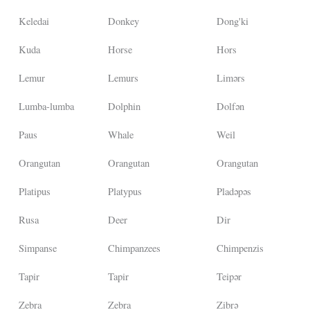
Keledai
Donkey
Dong'ki
Kuda
Horse
Hors
Lemur
Lemurs
Limərs
Lumba-lumba
Dolphin
Dolfən
Paus
Whale
Weil
Orangutan
Orangutan
Orangutan
Platipus
Platypus
Pladəpəs
Rusa
Deer
Dir
Simpanse
Chimpanzees
Chimpenzis
Tapir
Tapir
Teipər
Zebra
Zebra
Zibrə