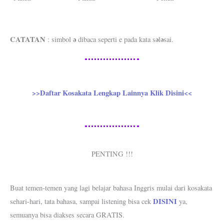
CATATAN
ə
ə
ə
: simbol
dibaca seperti e pada kata s
l
sai.
>>Daftar Kosakata Lengkap Lainnya Klik Disini<<
PENTING !!!
Buat temen-temen yang lagi belajar bahasa Inggris mulai dari kosakata
DISINI
sehari-hari, tata bahasa, sampai listening bisa cek
ya,
semuanya bisa diakses secara GRATIS.