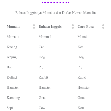
Bahasa Inggrisnya Mamalia dan Daftar Hewan Mamalia
Mamalia
Bahasa Inggris
Cara Baca
Mamalia
Mammal
Maməl
Kucing
Cat
Ket
Anjing
Dog
Dog
Babi
Pig
Pig
Kelinci
Rabbit
Rabət
Hamster
Hamster
Hemstər
Kambing
Goat
Gout
Sapi
Cow
Kou