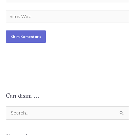
Situs
Web
Cari disini …
C
a
r