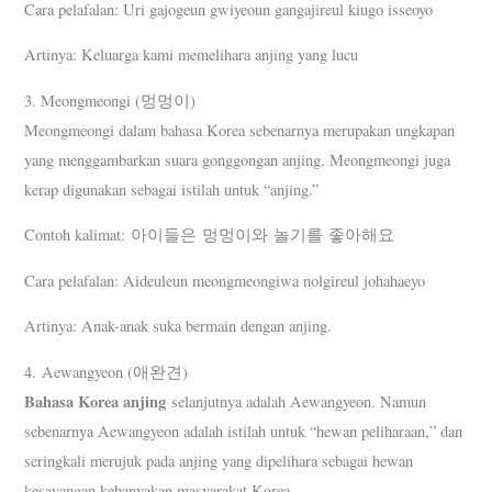
Cara pelafalan: Uri gajogeun gwiyeoun gangajireul kiugo isseoyo
Artinya: Keluarga kami memelihara anjing yang lucu
3. Meongmeongi (멍멍이)
Meongmeongi dalam bahasa Korea sebenarnya merupakan ungkapan
yang menggambarkan suara gonggongan anjing. Meongmeongi juga
kerap digunakan sebagai istilah untuk “anjing.”
Contoh kalimat: 아이들은 멍멍이와 놀기를 좋아해요
Cara pelafalan: Aideuleun meongmeongiwa nolgireul johahaeyo
Artinya: Anak-anak suka bermain dengan anjing.
4. Aewangyeon (애완견)
Bahasa Korea anjing
selanjutnya adalah Aewangyeon. Namun
sebenarnya Aewangyeon adalah istilah untuk “hewan peliharaan,” dan
seringkali merujuk pada anjing yang dipelihara sebagai hewan
kesayangan kebanyakan masyarakat Korea.