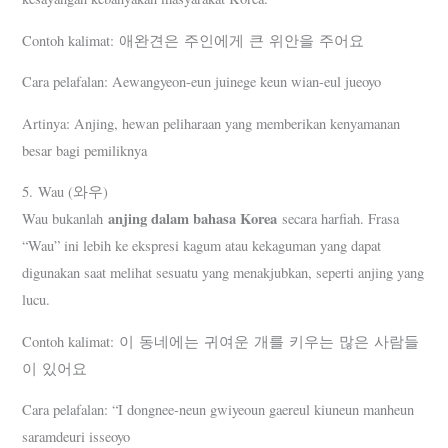
Contoh kalimat: 애완견은 주인에게 큰 위안을 주어요
Cara pelafalan: Aewangyeon-eun juinege keun wian-eul jueoyo
Artinya: Anjing, hewan peliharaan yang memberikan kenyamanan
besar bagi pemiliknya
5. Wau (와우)
anjing dalam bahasa Korea
Wau bukanlah
secara harfiah. Frasa
“Wau” ini lebih ke ekspresi kagum atau kekaguman yang dapat
digunakan saat melihat sesuatu yang menakjubkan, seperti anjing yang
lucu.
Contoh kalimat: 이 동네에는 귀여운 개를 키우는 많은 사람들
이 있어요
Cara pelafalan: “I dongnee-neun gwiyeoun gaereul kiuneun manheun
saramdeuri isseoyo