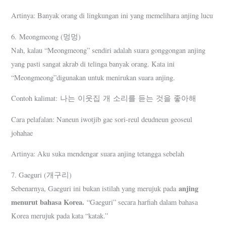
Artinya: Banyak orang di lingkungan ini yang memelihara anjing lucu
6. Meongmeong (멍멍)
Nah, kalau “Meongmeong” sendiri adalah suara gonggongan anjing
yang pasti sangat akrab di telinga banyak orang. Kata ini
“Meongmeong”digunakan untuk menirukan suara anjing.
Contoh kalimat: 나는 이웃집 개 소리를 듣는 것을 좋아해
Cara pelafalan: Naneun iwotjib gae sori-reul deudneun geoseul
johahae
Artinya: Aku suka mendengar suara anjing tetangga sebelah
7. Gaeguri (개구리)
anjing
Sebenarnya, Gaeguri ini bukan istilah yang merujuk pada
menurut bahasa Korea.
“Gaeguri” secara harfiah dalam bahasa
Korea merujuk pada kata “katak.”