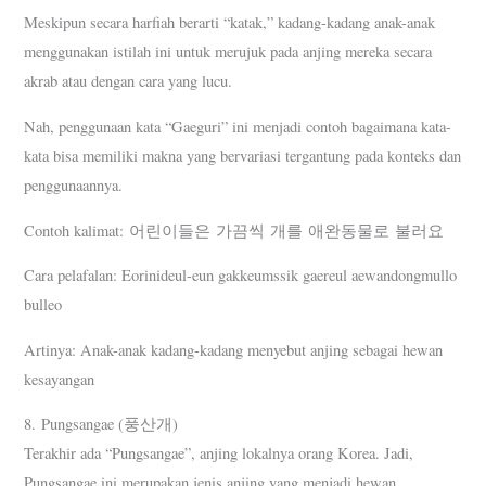
Meskipun secara harfiah berarti “katak,” kadang-kadang anak-anak
menggunakan istilah ini untuk merujuk pada anjing mereka secara
akrab atau dengan cara yang lucu.
Nah, penggunaan kata “Gaeguri” ini menjadi contoh bagaimana kata-
kata bisa memiliki makna yang bervariasi tergantung pada konteks dan
penggunaannya.
Contoh kalimat: 어린이들은 가끔씩 개를 애완동물로 불러요
Cara pelafalan: Eorinideul-eun gakkeumssik gaereul aewandongmullo
bulleo
Artinya: Anak-anak kadang-kadang menyebut anjing sebagai hewan
kesayangan
8. Pungsangae (풍산개)
Terakhir ada “Pungsangae”, anjing lokalnya orang Korea. Jadi,
Pungsangae ini merupakan jenis anjing yang menjadi hewan