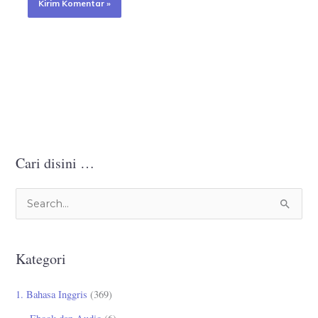
Cari disini …
C
a
r
Kategori
i
u
1. Bahasa Inggris
(369)
n