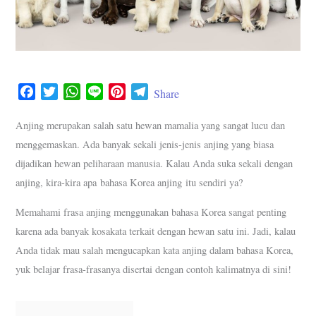
F
T
W
L
P
T
Share
a
w
h
i
i
e
c
i
a
n
n
l
Anjing merupakan salah satu hewan mamalia yang sangat lucu dan
e
t
t
e
t
e
menggemaskan. Ada banyak sekali jenis-jenis anjing yang biasa
b
t
s
e
g
dijadikan hewan peliharaan manusia. Kalau Anda suka sekali dengan
o
e
A
r
r
anjing, kira-kira apa bahasa Korea anjing itu sendiri ya?
o
r
p
e
a
k
p
s
m
Memahami frasa anjing menggunakan bahasa Korea sangat penting
t
karena ada banyak kosakata terkait dengan hewan satu ini. Jadi, kalau
Anda tidak mau salah mengucapkan kata anjing dalam bahasa Korea,
yuk belajar frasa-frasanya disertai dengan contoh kalimatnya di sini!