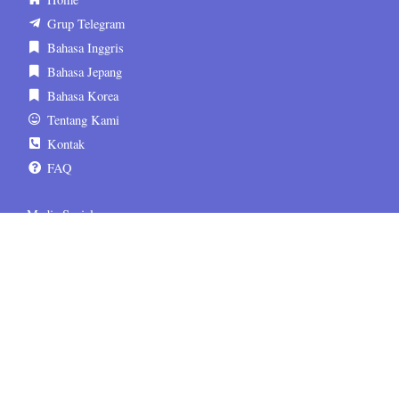
Grup Telegram
Bahasa Inggris
Bahasa Jepang
Bahasa Korea
Tentang Kami
Kontak
FAQ
Media Sosial
sematskill.official
sematskill.jepang
sematskill.korea
sematskill.inggris
sematskill.jepang
sematskill.korea