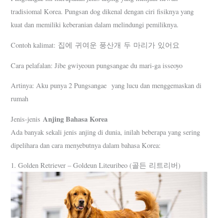
tradisiomal Korea. Pungsan dog dikenal dengan ciri fisiknya yang
kuat dan memiliki keberanian dalam melindungi pemiliknya.
Contoh kalimat: 집에 귀여운 풍산개 두 마리가 있어요
Cara pelafalan: Jibe gwiyeoun pungsangae du mari-ga isseoyo
Artinya: Aku punya 2 Pungsangae yang lucu dan menggemaskan di
rumah
Anjing Bahasa Korea
Jenis-jenis
Ada banyak sekali jenis anjing di dunia, inilah beberapa yang sering
dipelihara dan cara menyebutnya dalam bahasa Korea:
1. Golden Retriever – Goldeun Liteuribeo (골든 리트리버)