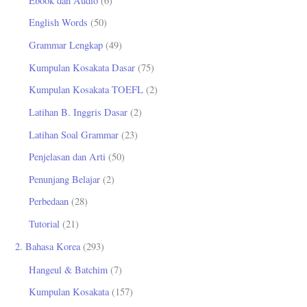
Ebook dan Audio
(6)
t
English Words
(50)
u
Grammar Lengkap
(49)
k
Kumpulan Kosakata Dasar
(75)
:
Kumpulan Kosakata TOEFL
(2)
Latihan B. Inggris Dasar
(2)
Latihan Soal Grammar
(23)
Penjelasan dan Arti
(50)
Penunjang Belajar
(2)
Perbedaan
(28)
Tutorial
(21)
2. Bahasa Korea
(293)
Hangeul & Batchim
(7)
Kumpulan Kosakata
(157)