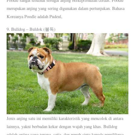
Poodle sangat terkenal sebagai anjing berkepribadian cerdas. Poodle
merupakan anjing yang sering digunakan dalam pertunjukan. Bahasa
Koreanya Poodle adalah Pudeul,
9. Bulldog – Buldok (불독)
Jenis anjing satu ini memiliki karakteristik yang mencolok di antara
lainnya, yakni berbadan kekar dengan wajah yang khas. Bulldog
adalah anjing yang tenang, setia, dan penuh cinta kepada pemiliknya.