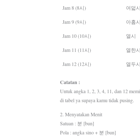
Jam 8 (8시)
여덟
Jam 9 (9시)
아홉
Jam 10 (10시)
열시
Jam 11 (11시)
열한
Jam 12 (12시)
열두
Catatan :
Untuk angka 1, 2, 3, 4, 11, dan 12 memi
di tabel ya supaya kamu tidak pusing.
2. Menyatakan Menit
Satuan : 분 [bun]
Pola : angka sino + 분 [bun]