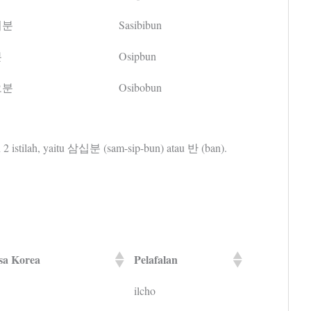
이분
Sasibibun
분
Osipbun
오분
Osibobun
 2 istilah, yaitu 삼십분 (sam-sip-bun) atau 반 (ban).
sa Korea
Pelafalan
ilcho