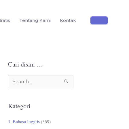
ratis
Tentang Kami
Kontak
Cari disini …
C
a
r
Kategori
i
u
1. Bahasa Inggris
(369)
n