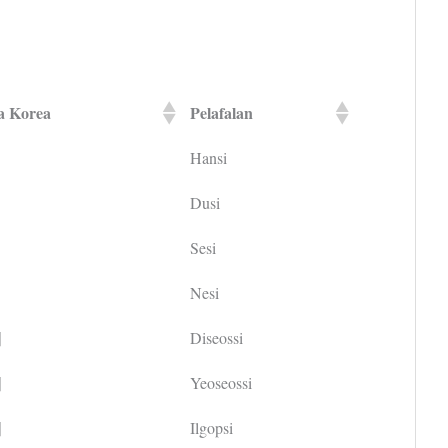
a Korea
Pelafalan
Hansi
Dusi
Sesi
Nesi
시
Diseossi
시
Yeoseossi
시
Ilgopsi