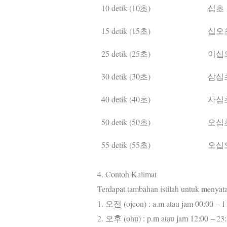
10 detik (10초)
십초
15 detik (15초)
십오
25 detik (25초)
이십
30 detik (30초)
삼십
40 detik (40초)
사십
50 detik (50초)
오십
55 detik (55초)
오십
4. Contoh Kalimat
Terdapat tambahan istilah untuk menyat
1. 오전 (ojeon) : a.m atau jam 00:00 – 1
2. 오후 (ohu) : p.m atau jam 12:00 – 23