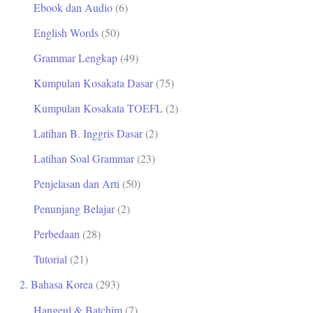
Ebook dan Audio
(6)
t
English Words
(50)
u
Grammar Lengkap
(49)
k
Kumpulan Kosakata Dasar
(75)
:
Kumpulan Kosakata TOEFL
(2)
Latihan B. Inggris Dasar
(2)
Latihan Soal Grammar
(23)
Penjelasan dan Arti
(50)
Penunjang Belajar
(2)
Perbedaan
(28)
Tutorial
(21)
2. Bahasa Korea
(293)
Hangeul & Batchim
(7)