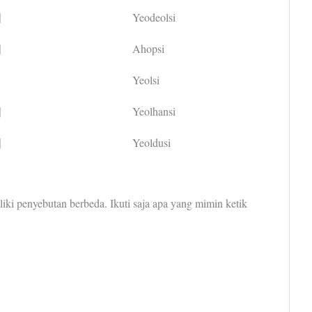
시
Yeodeolsi
시
Ahopsi
Yeolsi
시
Yeolhansi
시
Yeoldusi
liki penyebutan berbeda. Ikuti saja apa yang mimin ketik