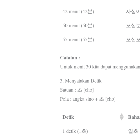
42 menit (42분)
사십
50 menit (50분)
오십
55 menit (55분)
오십
Catatan :
Untuk menit 30 kita dapat menggunakan
3. Menyatakan Detik
Satuan : 초 [cho]
Pola : angka sino + 초 [cho]
Detik
Baha
1 detik (1초)
일초