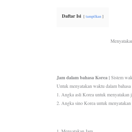
b
t
s
e
g
o
e
A
r
r
Daftar Isi
o
r
p
e
a
tampilkan
k
p
s
m
t
Menyataka
Jam dalam bahasa Korea |
Sistem wak
Untuk menyatakan waktu dalam bahasa 
1. Angka asli Korea untuk menyatakan 
2. Angka sino Korea untuk menyatakan 
1. Menyatakan Jam