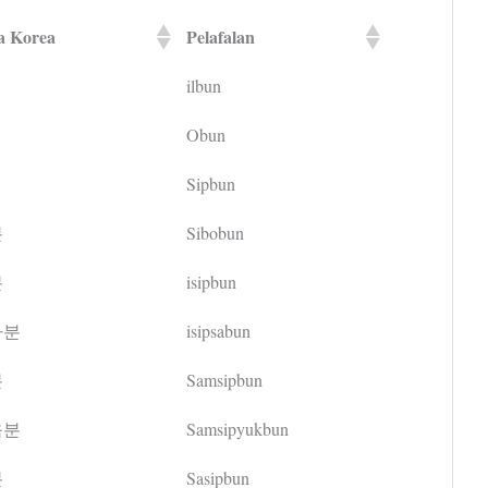
a Korea
Pelafalan
ilbun
Obun
Sipbun
분
Sibobun
분
isipbun
사분
isipsabun
분
Samsipbun
육분
Samsipyukbun
분
Sasipbun