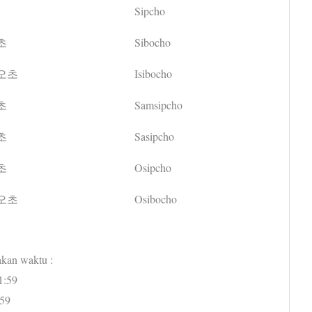
Sipcho
초
Sibocho
오초
Isibocho
초
Samsipcho
초
Sasipcho
초
Osipcho
오초
Osibocho
akan waktu :
1:59
:59