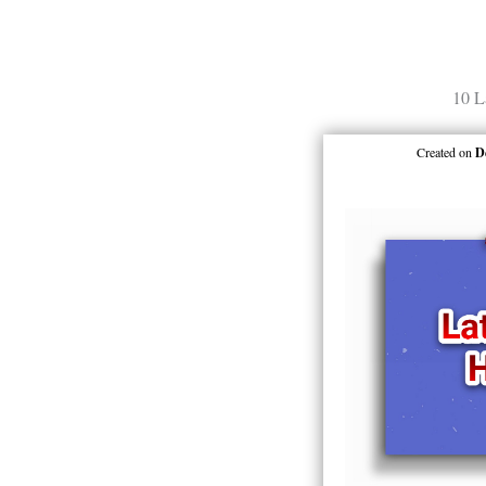
10 L
Created on
D