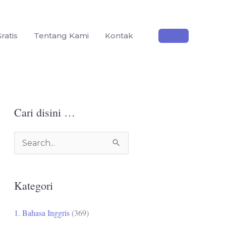
ratis
Tentang Kami
Kontak
Cari disini …
C
a
r
Kategori
i
u
1. Bahasa Inggris
(369)
n