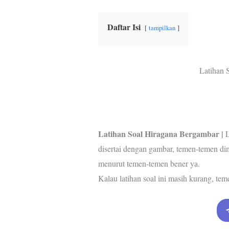
b
t
s
e
g
o
e
A
r
r
Daftar Isi
o
r
p
e
a
tampilkan
k
p
s
m
t
Latihan 
Latihan Soal Hiragana Bergambar |
L
disertai dengan gambar, temen-temen di
menurut temen-temen bener ya.
Kalau latihan soal ini masih kurang, tem