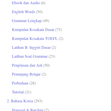
Ebook dan Audio
(6)
t
English Words
(50)
u
Grammar Lengkap
(49)
k
Kumpulan Kosakata Dasar
(75)
:
Kumpulan Kosakata TOEFL
(2)
Latihan B. Inggris Dasar
(2)
Latihan Soal Grammar
(23)
Penjelasan dan Arti
(50)
Penunjang Belajar
(2)
Perbedaan
(28)
Tutorial
(21)
2. Bahasa Korea
(293)
Hangeul & Batchim
(7)