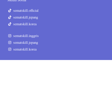
sematskill.official
sematskill.jepang
sematskill.korea
sematskill.inggris
sematskill.jepang
sematskill.korea
Informasi Tambahan
Terms & Conditions
Privacy Policy
Disclaimer
Sitemap
Sitemap HTML