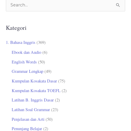
C
a
r
Kategori
i
u
1. Bahasa Inggris
(369)
n
Ebook dan Audio
(6)
t
English Words
(50)
u
Grammar Lengkap
(49)
k
Kumpulan Kosakata Dasar
(75)
:
Kumpulan Kosakata TOEFL
(2)
Latihan B. Inggris Dasar
(2)
Latihan Soal Grammar
(23)
Penjelasan dan Arti
(50)
Penunjang Belajar
(2)