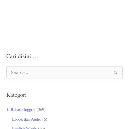
Cari disini …
C
a
r
Kategori
i
u
1. Bahasa Inggris
(369)
n
Ebook dan Audio
(6)
t
English Words
(50)