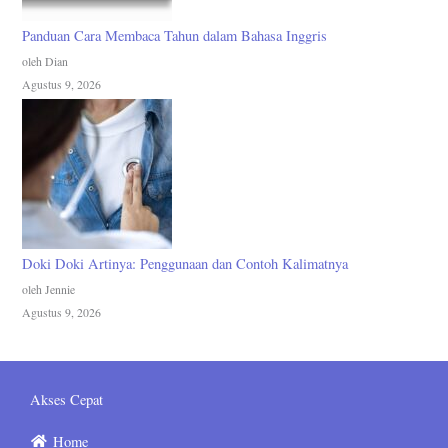
Panduan Cara Membaca Tahun dalam Bahasa Inggris
oleh Dian
Agustus 9, 2026
Doki Doki Artinya: Penggunaan dan Contoh Kalimatnya
oleh Jennie
Agustus 9, 2026
Akses Cepat
Home