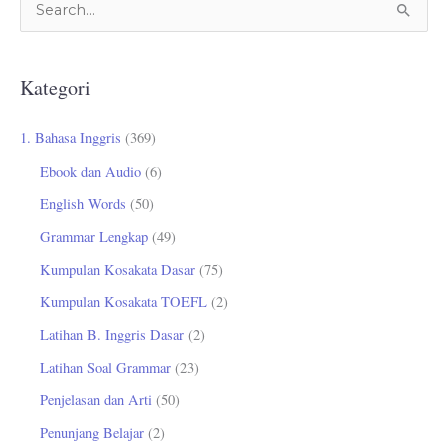
C
a
r
Kategori
i
u
1. Bahasa Inggris
(369)
n
Ebook dan Audio
(6)
t
English Words
(50)
u
Grammar Lengkap
(49)
k
Kumpulan Kosakata Dasar
(75)
:
Kumpulan Kosakata TOEFL
(2)
Latihan B. Inggris Dasar
(2)
Latihan Soal Grammar
(23)
Penjelasan dan Arti
(50)
Penunjang Belajar
(2)