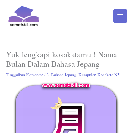
Lewati
ke
konten
Yuk lengkapi kosakatamu ! Nama
Bulan Dalam Bahasa Jepang
Tinggalkan Komentar
/
3. Bahasa Jepang
,
Kumpulan Kosakata N5