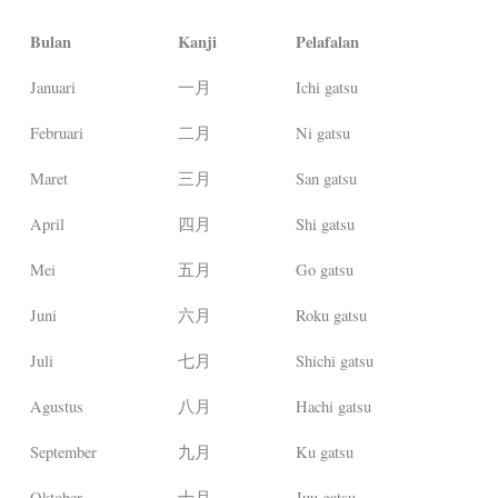
Bulan
Kanji
Pelafalan
Januari
一月
Ichi gatsu
Februari
二月
Ni gatsu
Maret
三月
San gatsu
April
四月
Shi gatsu
Mei
五月
Go gatsu
Juni
六月
Roku gatsu
Juli
七月
Shichi gatsu
Agustus
八月
Hachi gatsu
September
九月
Ku gatsu
Oktober
十月
Juu gatsu