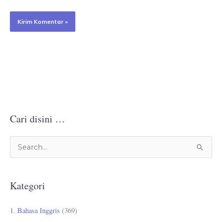
Cari disini …
C
a
r
Kategori
i
u
1. Bahasa Inggris
(369)
n