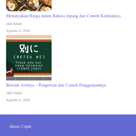
Menanyakan Harga dalam Bahasa Jepang dan Contoh Kalimatnya
oleh Jennie
Agustus 6, 2026
Betsuni Artinya – Pengertian dan Contoh Penggunaannya
oleh Jennie
Agustus 6, 2026
Akses Cepat