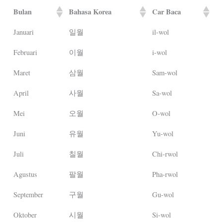
Bulan
Bahasa Korea
Car Baca
Januari
일월
il-wol
Februari
이월
i-wol
Maret
삼월
Sam-wol
April
사월
Sa-wol
Mei
오월
O-wol
Juni
유월
Yu-wol
Juli
칠월
Chi-rwol
Agustus
팔월
Pha-rwol
September
구월
Gu-wol
Oktober
시월
Si-wol