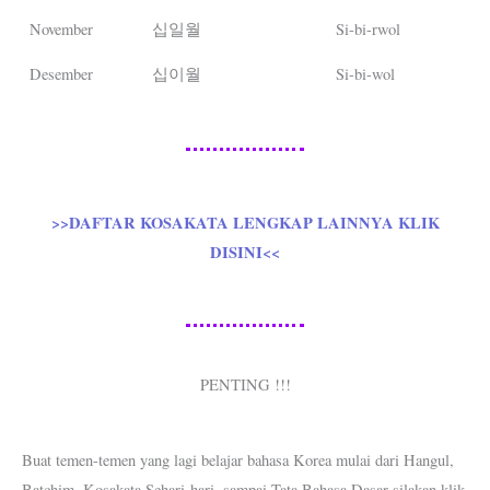
November
십일월
Si-bi-rwol
Desember
십이월
Si-bi-wol
>>DAFTAR KOSAKATA LENGKAP LAINNYA KLIK
DISINI<<
PENTING !!!
Buat temen-temen yang lagi belajar bahasa Korea mulai dari Hangul,
Batchim, Kosakata Sehari-hari, sampai Tata Bahasa Dasar silakan klik