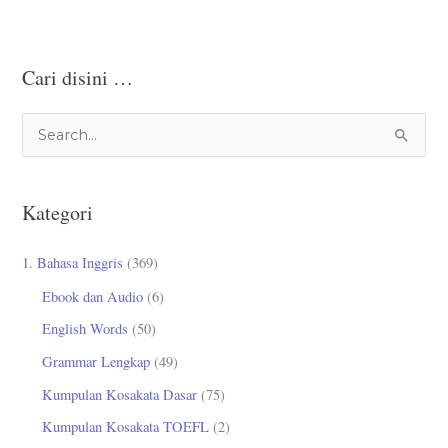
Cari disini …
C
a
r
Kategori
i
u
1. Bahasa Inggris
(369)
n
Ebook dan Audio
(6)
t
English Words
(50)
u
Grammar Lengkap
(49)
k
Kumpulan Kosakata Dasar
(75)
:
Kumpulan Kosakata TOEFL
(2)