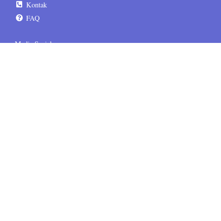
Kontak
FAQ
Media Sosial
sematskill.official
sematskill.jepang
sematskill.korea
sematskill.inggris
sematskill.jepang
sematskill.korea
Informasi Tambahan
Terms & Conditions
Privacy Policy
Disclaimer