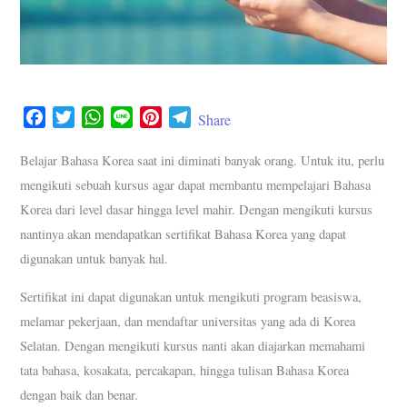
F
T
W
L
P
T
Share
a
w
h
i
i
e
c
i
a
n
n
l
Belajar Bahasa Korea saat ini diminati banyak orang. Untuk itu, perlu
e
t
t
e
t
e
mengikuti sebuah kursus agar dapat membantu mempelajari Bahasa
b
t
s
e
g
Korea dari level dasar hingga level mahir. Dengan mengikuti kursus
o
e
A
r
r
nantinya akan mendapatkan sertifikat Bahasa Korea yang dapat
o
r
p
e
a
digunakan untuk banyak hal.
k
p
s
m
t
Sertifikat ini dapat digunakan untuk mengikuti program beasiswa,
melamar pekerjaan, dan mendaftar universitas yang ada di Korea
Selatan. Dengan mengikuti kursus nanti akan diajarkan memahami
tata bahasa, kosakata, percakapan, hingga tulisan Bahasa Korea
dengan baik dan benar.