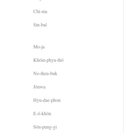
Chi-ma
Sin-bal
Mo-ja
Khôm-phyu-thô
No-theu-buk
Jônwa
Hyu-dae-phon
E-ô-khôn
Sôn-pung-gi