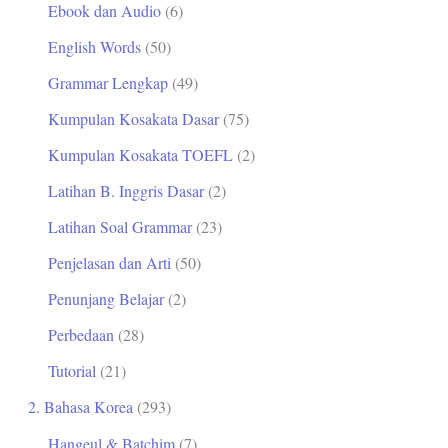
Ebook dan Audio
(6)
t
English Words
(50)
u
Grammar Lengkap
(49)
k
Kumpulan Kosakata Dasar
(75)
:
Kumpulan Kosakata TOEFL
(2)
Latihan B. Inggris Dasar
(2)
Latihan Soal Grammar
(23)
Penjelasan dan Arti
(50)
Penunjang Belajar
(2)
Perbedaan
(28)
Tutorial
(21)
2. Bahasa Korea
(293)
Hangeul & Batchim
(7)