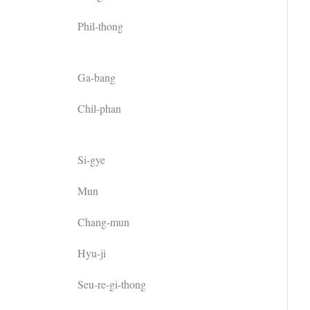
Phil-thong
Ga-bang
Chil-phan
Si-gye
Mun
Chang-mun
Hyu-ji
Seu-re-gi-thong