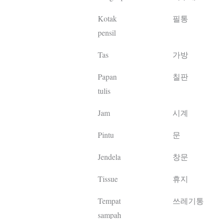
Kotak
필통
pensil
Tas
가방
Papan
칠판
tulis
Jam
시계
Pintu
문
Jendela
창문
Tissue
휴지
Tempat
쓰레기통
sampah