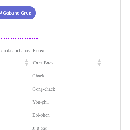
Gabung Grup
nda dalam bahasa Korea
a
Cara Baca
Chaek
Gong-chaek
Yôn-phil
Bol-phen
Ji-u-gae