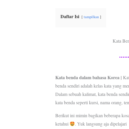
b
t
s
e
g
o
e
A
r
r
o
r
p
e
a
Daftar Isi
tampilkan
k
p
s
m
t
Kata Be
Kata benda dalam bahasa Korea |
Kat
benda sendiri adalah kelas kata yang me
Dalam sebuah kalimat, kata benda sendir
kata benda seperti kursi, nama orang, te
Berikut ini mimin bagikan beberapa ko
ketahui
. Yuk langsung aja dipelajari