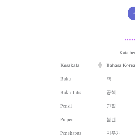
Kata be
Kosakata
Bahasa Kore
Buku
책
Buku Tulis
공책
Pensil
연필
Pulpen
볼펜
Penghapus
지우개