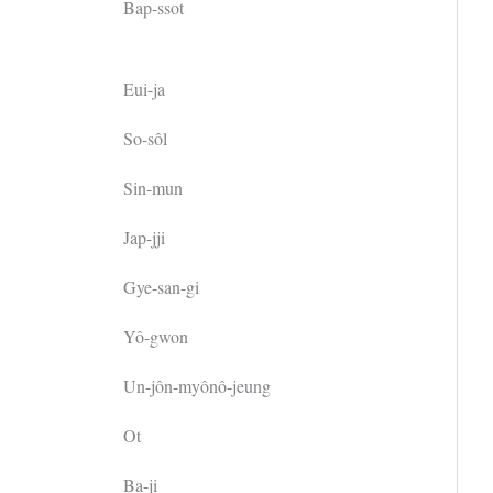
Bap-ssot
Eui-ja
So-sôl
Sin-mun
Jap-jji
Gye-san-gi
Yô-gwon
Un-jôn-myônô-jeung
Ot
Ba-ji