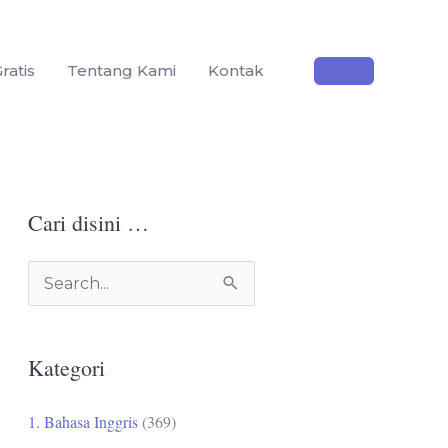
ratis
Tentang Kami
Kontak
Cari disini …
C
a
r
Kategori
i
u
1. Bahasa Inggris
(369)
n