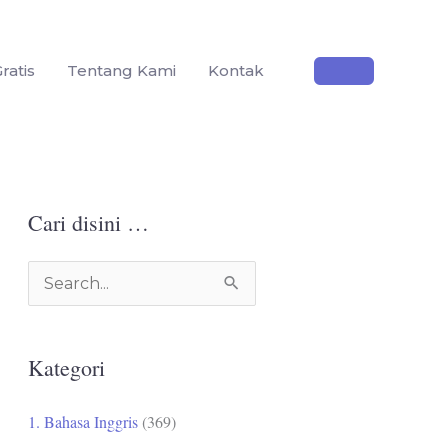
ratis
Tentang Kami
Kontak
Cari disini …
C
a
r
Kategori
i
u
1. Bahasa Inggris
(369)
n