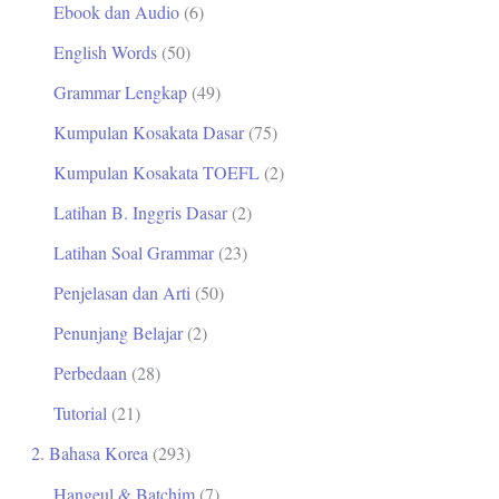
Ebook dan Audio
(6)
t
English Words
(50)
u
Grammar Lengkap
(49)
k
Kumpulan Kosakata Dasar
(75)
:
Kumpulan Kosakata TOEFL
(2)
Latihan B. Inggris Dasar
(2)
Latihan Soal Grammar
(23)
Penjelasan dan Arti
(50)
Penunjang Belajar
(2)
Perbedaan
(28)
Tutorial
(21)
2. Bahasa Korea
(293)
Hangeul & Batchim
(7)