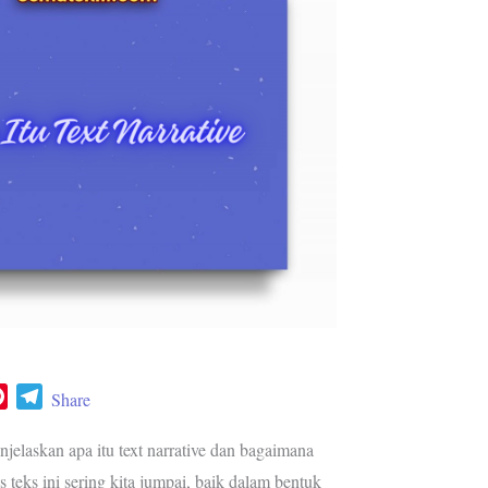
P
T
Share
i
e
n
l
njelaskan apa itu text narrative dan bagaimana
t
e
s teks ini sering kita jumpai, baik dalam bentuk