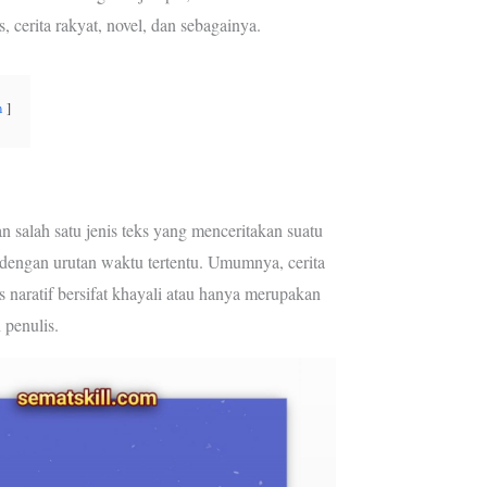
e
g
, cerita rakyat, novel, dan sebagainya.
r
r
e
a
s
m
n
t
 salah satu jenis teks yang menceritakan suatu
a dengan urutan waktu tertentu. Umumnya, cerita
 naratif bersifat khayali atau hanya merupakan
 penulis.