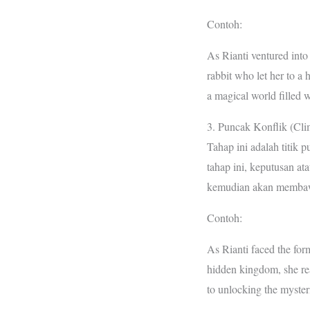
Contoh:
As Rianti ventured into
rabbit who let her to a 
a magical world filled w
3. Puncak Konflik (Cli
Tahap ini adalah titik 
tahap ini, keputusan at
kemudian akan membawa 
Contoh:
As Rianti faced the for
hidden kingdom, she rea
to unlocking the mysteri