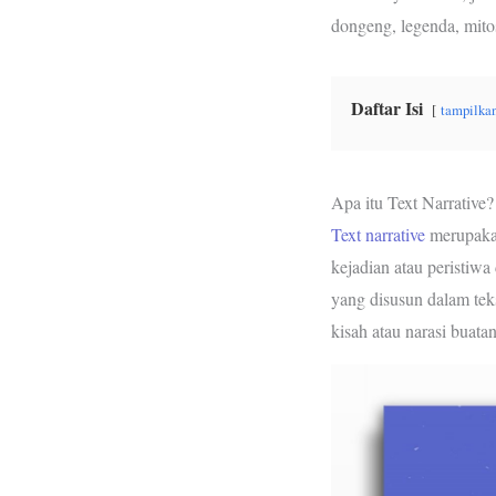
b
t
s
dongeng, legenda, mitos
o
e
A
o
r
p
k
p
Daftar Isi
tampilka
Apa itu Text Narrative?
Text narrative
merupakan
kejadian atau peristiw
yang disusun dalam teks
kisah atau narasi buatan