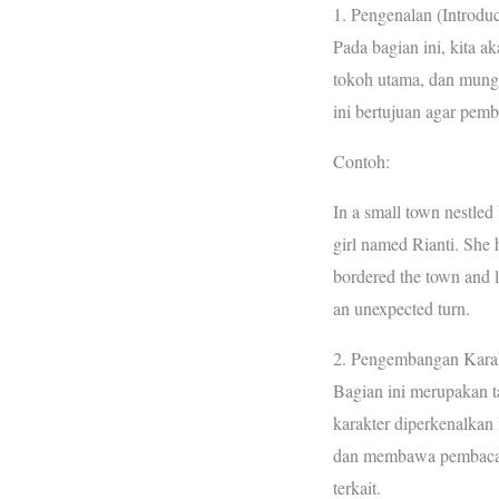
1. Pengenalan (Introduc
Pada bagian ini, kita a
tokoh utama, dan mungk
ini bertujuan agar pem
Contoh:
In a small town nestled 
girl named Rianti. She 
bordered the town and li
an unexpected turn.
2. Pengembangan Karak
Bagian ini merupakan t
karakter diperkenalkan 
dan membawa pembaca m
terkait.