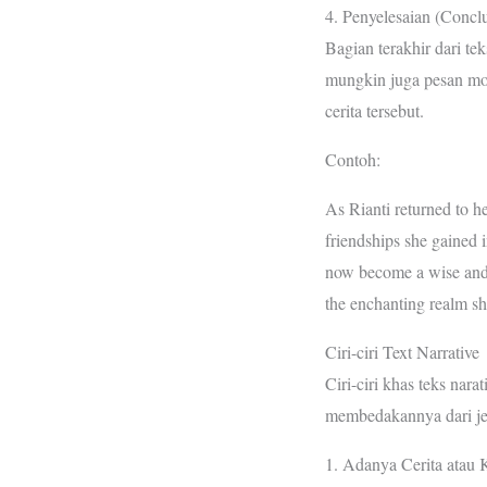
4. Penyelesaian (Concl
Bagian terakhir dari te
mungkin juga pesan mor
cerita tersebut.
Contoh:
As Rianti returned to he
friendships she gained 
now become a wise and 
the enchanting realm sh
Ciri-ciri Text Narrative
Ciri-ciri khas teks nar
membedakannya dari jen
1. Adanya Cerita atau 