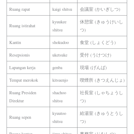
Ruang rapat
kaigi shitsu
会議室 (かいぎしつ)
kyuukee
休憩室 (きゅうけいし
Ruang istirahat
shitsu
つ)
Kantin
shokudoo
食堂 (しょくどう)
Resepsionis
uketsuke
受付 (うけつけ)
Lapangan kerja
genba
現場 (げんば)
Tempat merokok
kitsuenjo
喫煙所 (きつえんじょ)
Ruang Presiden
shachoo
社長室 (しゃちょうし
Direktur
shitsu
つ)
kyuutoo
給湯室 (きゅうとうし
Ruang sepen
shitsu
つ)
Ruang kantor
jimu shitsu
事務室 (じむしつ)