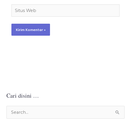
Situs
Web
Cari disini …
C
a
r