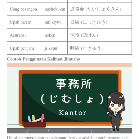
Uang pesangon
taishokukin
退職金 (たいしょくきん)
Upah harian
nik kiyuu
日給 (にっきゅう)
Asuransi
hoken
保険 (ほけん)
Upah per jam
ji kyuu
時給 (じきゅう)
Contoh
Penggunaan Kalimat Jimusho
Untuk memperdalam pemahaman, berikut adalah contoh penggunaan