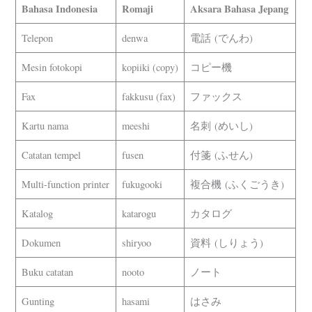
Bahasa Indonesia
Romaji
Aksara Bahasa Jepang
Telepon
denwa
電話 (でんわ)
Mesin fotokopi
kopiiki (copy)
コピー機
Fax
fakkusu (fax)
ファックス
Kartu nama
meeshi
名刺 (めいし)
Catatan tempel
fusen
付箋 (ふせん)
Multi-function printer
fukugooki
複合機 (ふくごうき)
Katalog
katarogu
カタログ
Dokumen
shiryoo
資料 (しりょう)
Buku catatan
nooto
ノート
Gunting
hasami
はさみ