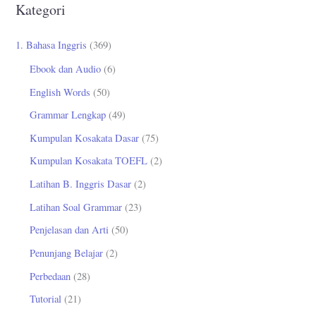
Kategori
i
u
1. Bahasa Inggris
(369)
n
Ebook dan Audio
(6)
t
English Words
(50)
u
Grammar Lengkap
(49)
k
Kumpulan Kosakata Dasar
(75)
:
Kumpulan Kosakata TOEFL
(2)
Latihan B. Inggris Dasar
(2)
Latihan Soal Grammar
(23)
Penjelasan dan Arti
(50)
Penunjang Belajar
(2)
Perbedaan
(28)
Tutorial
(21)