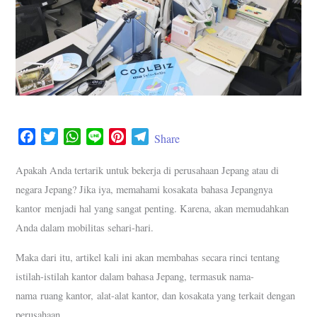
F
T
W
L
P
T
Share
a
w
h
i
i
e
c
i
a
n
n
l
Apakah Anda tertarik untuk bekerja di perusahaan Jepang atau di
e
t
t
e
t
e
negara Jepang? Jika iya, memahami kosakata bahasa Jepangnya
b
t
s
e
g
kantor menjadi hal yang sangat penting. Karena, akan memudahkan
o
e
A
r
r
Anda dalam mobilitas sehari-hari.
o
r
p
e
a
k
p
s
m
Maka dari itu, artikel kali ini akan membahas secara rinci tentang
t
istilah-istilah kantor dalam bahasa Jepang, termasuk nama-
nama ruang kantor, alat-alat kantor, dan kosakata yang terkait dengan
perusahaan.