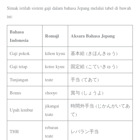
Simak istilah sistem gaji dalam bahasa Jepang melalui tabel di bawah
ini:
Bahasa
Romaji
Aksara Bahasa Jepang
Indonesia
Gaji pokok
kihon kyuu
基本給 (きほんきゅう)
Gaji tetap
kotee kyuu
固定給 (こていきゅう)
Tunjangan
teate
手当 (てあて)
Bonus
shooyo
賞与 (しょうよ)
jikangai
時間外手当 (じかんがいてあ
Upah lembur
teate
て)
rebaran
THR
レバラン手当
teate