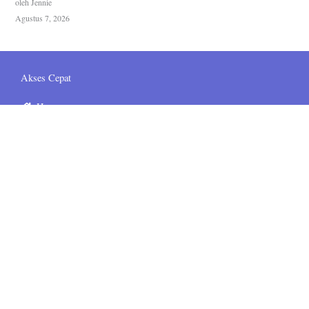
oleh Jennie
Agustus 7, 2026
Akses Cepat
Home
Grup Telegram
Bahasa Inggris
Bahasa Jepang
Bahasa Korea
Tentang Kami
Kontak
FAQ
Media Sosial
sematskill.official