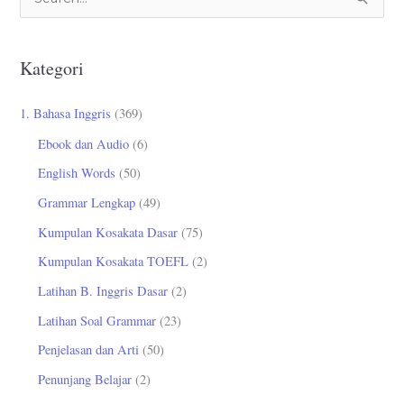
C
a
r
Kategori
i
u
1. Bahasa Inggris
(369)
n
Ebook dan Audio
(6)
t
English Words
(50)
u
Grammar Lengkap
(49)
k
Kumpulan Kosakata Dasar
(75)
:
Kumpulan Kosakata TOEFL
(2)
Latihan B. Inggris Dasar
(2)
Latihan Soal Grammar
(23)
Penjelasan dan Arti
(50)
Penunjang Belajar
(2)