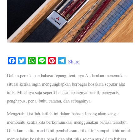
F
T
W
L
P
T
Share
a
w
h
i
i
e
c
i
a
n
n
l
Dalam percakapan bahasa Jepang, tentunya Anda akan menemukan
e
t
t
e
t
e
situasi ketika ingin mengungkapkan berbagai kosakata seputar alat
b
t
s
e
g
tulis. Misalnya saja seperti bahasa jepangnya pensil, penggaris,
o
e
A
r
r
penghapus, pena, buku catatan, dan sebagainya.
o
r
p
e
a
k
p
s
m
Mengetahui istilah-istilah ini dalam bahasa Jepang akan sangat
t
membantu ketika kita berkomunikasi menggunakan bahasa tersebut.
Oleh karena itu, mari ikuti pembahasan artikel ini sampai akhir untuk
mempelajari kosakata pensil dan alat tulis sejenisnya dalam bahasa