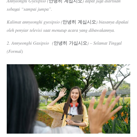
Annyeonghi Gyesipsio (
안녕히
계십시오
) dapat juga diartikan
sebagai “sampai jumpa”.
Kalimat annyeonghi gyesipsio (
안녕히
계십시오
) biasanya dipakai
oleh penyiar televisi saat menutup acara yang dibawakannya.
2. Annyeonghi Gasipsio (
안녕히 가십시오
) – Selamat Tinggal
(Formal)