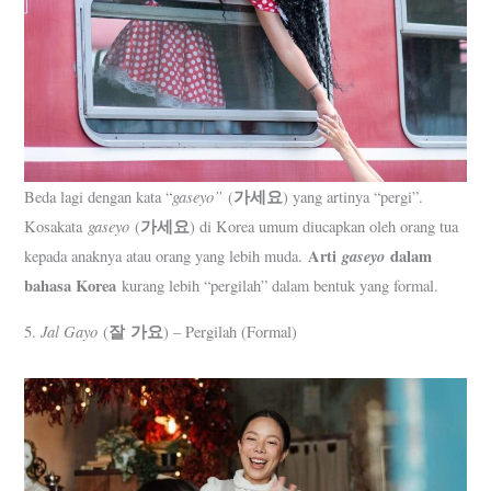
gaseyo”
가세요
Beda lagi dengan kata “
(
) yang artinya “pergi”.
gaseyo
가세요
Kosakata
(
) di Korea umum diucapkan oleh orang tua
Arti
gaseyo
dalam
kepada anaknya atau orang yang lebih muda.
bahasa Korea
kurang lebih “pergilah” dalam bentuk yang formal.
Jal Gayo
잘 가요
5.
(
) – Pergilah (Formal)