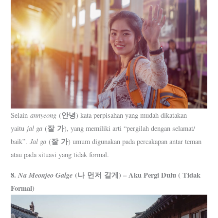
annyeong
안녕
Selain
(
) kata perpisahan yang mudah dikatakan
jal ga
잘
가
yaitu
(
), yang memiliki arti “pergilah dengan selamat/
Jal ga
잘
가
baik”.
(
) umum digunakan pada percakapan antar teman
atau pada situasi yang tidak formal.
8.
Na Meonjeo Galge
(나 먼저 갈게) – Aku Pergi Dulu ( Tidak
Formal)