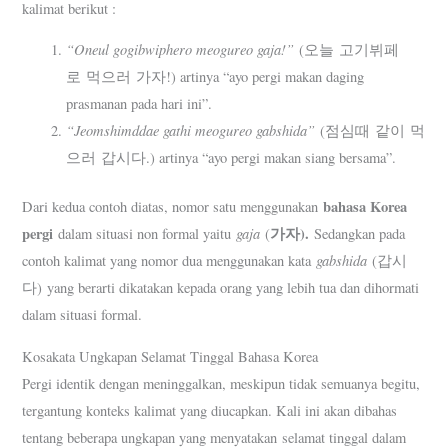
kalimat berikut :
“Oneul gogibwiphero meogureo gaja!”
(오늘 고기뷔페
로 먹으러 가자!) artinya “ayo pergi makan daging
prasmanan pada hari ini”.
“Jeomshimddae gathi meogureo gabshida”
(점심때 같이 먹
으러 갑시다.) artinya “ayo pergi makan siang bersama”.
bahasa Korea
Dari kedua contoh diatas, nomor satu menggunakan
pergi
gaja
가자
).
dalam situasi non formal yaitu
(
Sedangkan pada
gabshida
contoh kalimat yang nomor dua menggunakan kata
(갑시
다) yang berarti dikatakan kepada orang yang lebih tua dan dihormati
dalam situasi formal.
Kosakata Ungkapan Selamat Tinggal Bahasa Korea
Pergi identik dengan meninggalkan, meskipun tidak semuanya begitu,
tergantung konteks kalimat yang diucapkan. Kali ini akan dibahas
tentang beberapa ungkapan yang menyatakan selamat tinggal dalam