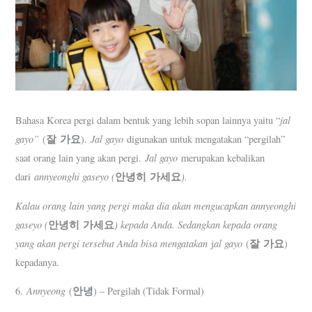
jal
Bahasa Korea pergi dalam bentuk yang lebih sopan lainnya yaitu “
gayo”
잘
가요
Jal gayo
(
).
digunakan untuk mengatakan “pergilah”
Jal gayo
saat orang lain yang akan pergi.
merupakan kebalikan
annyeonghi gaseyo (
안녕히
가세요
).
dari
Kalau orang lain yang pergi maka dia akan mengucapkan annyeonghi
gaseyo (
안녕히
가세요
) kepada Anda. Sedangkan kepada orang
yang akan pergi tersebut Anda bisa mengatakan
al gayo
잘
가요
j
(
)
kepadanya.
Annyeong
안녕
6.
(
) – Pergilah (Tidak Formal)