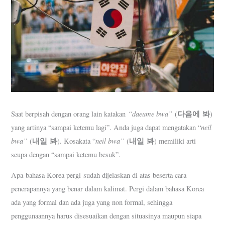
“daeume bwa”
다음에
봐
Saat berpisah dengan orang lain katakan
(
)
neil
yang artinya “sampai ketemu lagi”. Anda juga dapat mengatakan “
bwa”
내일
봐
neil bwa”
내일
봐
(
). Kosakata “
(
) memiliki arti
seupa dengan “sampai ketemu besuk”.
Apa bahasa Korea pergi sudah dijelaskan di atas beserta cara
penerapannya yang benar dalam kalimat. Pergi dalam bahasa Korea
ada yang formal dan ada juga yang non formal, sehingga
penggunaannya harus disesuaikan dengan situasinya maupun siapa