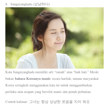
8. Sangnyanghada (상냥하다)
Kata Sangnyanghada memiliki arti “ramah” atau “baik hati.” Meski
bahasa Koreanya manis
bukan
secara harfiah, namun masyarakat
Korea seringkali menggunakan kata ini untuk menggambarkan
perilaku atau ucapan yang bersifat manis dan penuh perhatian.
Contoh kalimat: 그녀는 항상 상냥한 웃음을 지어 줘요