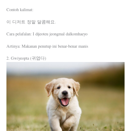
Contoh kalimat:
이 디저트 정말 달콤해요.
Cara pelafalan: I dijeoteu jeongmal dalkomhaeyo
Artinya: Makanan penutup ini benar-benar manis
2. Gwiyeopta (귀엽다)