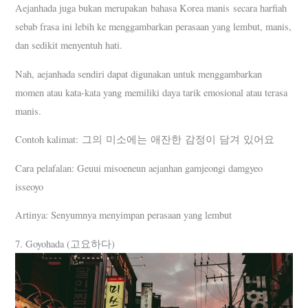
Aejanhada juga bukan merupakan bahasa Korea manis secara harfiah
sebab frasa ini lebih ke menggambarkan perasaan yang lembut, manis,
dan sedikit menyentuh hati.
Nah, aejanhada sendiri dapat digunakan untuk menggambarkan
momen atau kata-kata yang memiliki daya tarik emosional atau terasa
manis.
Contoh kalimat: 그의 미소에는 애잔한 감정이 담겨 있어요
Cara pelafalan: Geuui misoeneun aejanhan gamjeongi damgyeo
isseoyo
Artinya: Senyumnya menyimpan perasaan yang lembut
7. Goyohada (고요하다)