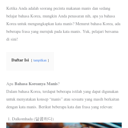
o
r
p
e
a
k
p
s
m
Ketika Anda adalah seorang pecinta makanan manis dan sedang
t
belajar bahasa Korea, mungkin Anda penasaran nih, apa ya bahasa
Korea untuk mengungkapkan kata manis? Menurut bahasa Korea, ada
beberapa frasa yang merujuk pada kata manis. Yuk, pelajari bersama
di sini!
Daftar Isi
tampilkan
Bahasa Koreanya Manis
Apa
?
Dalam bahasa Korea, terdapat beberapa istilah yang dapat digunakan
untuk menyatakan konsep “manis” atau sesuatu yang masih berkaitan
dengan kata manis. Berikut beberapa kata dan frasa yang relevan:
1. Dalkomhada (달콤하다)