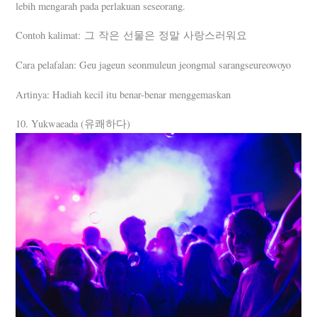
lebih mengarah pada perlakuan seseorang.
Contoh kalimat: 그 작은 선물은 정말 사랑스러워요
Cara pelafalan: Geu jageun seonmuleun jeongmal sarangseureowoyo
Artinya: Hadiah kecil itu benar-benar menggemaskan
10. Yukwaeada (유쾌하다)