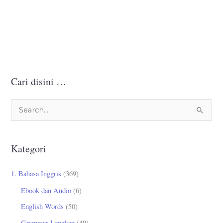
Cari disini …
C
a
r
Kategori
i
u
1. Bahasa Inggris
(369)
n
Ebook dan Audio
(6)
t
English Words
(50)
u
Grammar Lengkap
(49)