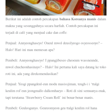
bahasa Koreanya manis
Berikut ini adalah contoh percakapan
dalam
makna yang sesungguhnya secara harfiah. Contoh percakapan ini
terjadi di café yang menjual cake dan coffe:
Penjual: Annyeonghaseyo! Oneul mwol deusilyeogo osyeosseoyo? –
Halo! Hari ini mau memesan apa?
Pembeli: Annyeonghaseyo! I ppangjibeseo cheoeum wassneunde,
mwol chucheonhasinayo? – Halo! Ini pertama kali saya datang ke toko
roti ini, ada yang direkomendasikan?
Penjual: Yeogi ppangdeul-eun modu masissjiman, teugh-i i ‘ttalgi
keulim rol’eun jeongmallo dalkomhaeyo – Roti di sini semuanya enak,
tapi terutama ‘Strawberry Cream Roll’ ini benar-benar manis.
Pembeli: Geuleogunyo. Geureomyeon geu ttalgi keulim rol hana