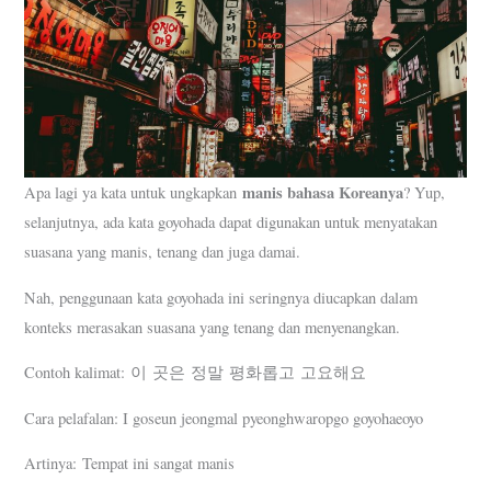
manis bahasa Koreanya
Apa lagi ya kata untuk ungkapkan
? Yup,
selanjutnya, ada kata goyohada dapat digunakan untuk menyatakan
suasana yang manis, tenang dan juga damai.
Nah, penggunaan kata goyohada ini seringnya diucapkan dalam
konteks merasakan suasana yang tenang dan menyenangkan.
Contoh kalimat: 이 곳은 정말 평화롭고 고요해요
Cara pelafalan: I goseun jeongmal pyeonghwaropgo goyohaeoyo
Artinya: Tempat ini sangat manis