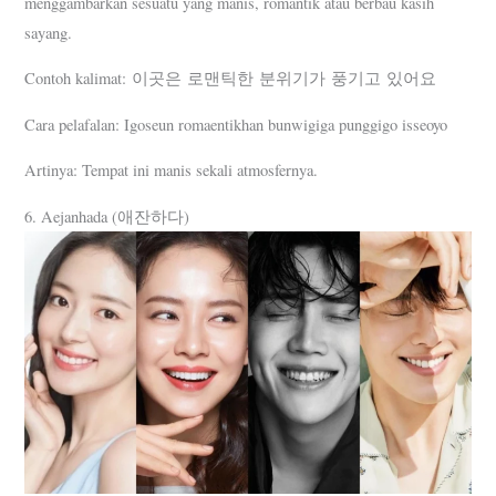
menggambarkan sesuatu yang manis, romantik atau berbau kasih
sayang.
Contoh kalimat: 이곳은 로맨틱한 분위기가 풍기고 있어요
Cara pelafalan: Igoseun romaentikhan bunwigiga punggigo isseoyo
Artinya: Tempat ini manis sekali atmosfernya.
6. Aejanhada (애잔하다)