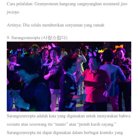
Cara pelafalan: Geunyeoneun hangsang sangnyanghan useumeul jieo
jweoyo
Artinya: Dia selalu memberikan senyuman yang ramah
9. Sarangseureopta (사랑스럽다)
Sarangseureopta adalah kata yang digunakan untuk menyatakan bahwa
sesuatu atau seseorang itu “manis” atau “penuh kasih sayang.”
Sarangseureopta ini dapat digunakan dalam berbagai konteks yang