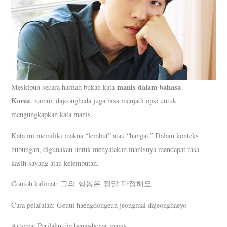
manis dalam bahasa
Meskipun secara harfiah bukan kata
Korea
, namun dajeonghada juga bisa menjadi opsi untuk
mengungkapkan kata manis.
Kata ini memiliki makna “lembut” atau “hangat.” Dalam konteks
hubungan, digunakan untuk menyatakan manisnya mendapat rasa
kasih sayang atau kelembutan.
Contoh kalimat: 그의 행동은 정말 다정해요
Cara pelafalan: Geuui haengdongeun jeongmal dajeonghaeyo
Artinya: Perilaku dia benar-benar manis