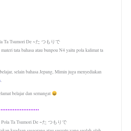
Pola Ta Tsumori De ~た つもりで
 materi tata bahasa atau bunpou N4 yaitu pola kalimat ta
belajar, selain bahasa Jepang, Mimin juga menyediakan
a
.
selamat belajar dan semangat
 : Pola Ta Tsumori De ~た つもりで
takan keadaan seseorang atau sesuatu yang seolah-olah