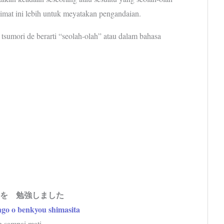
limat ini lebih untuk meyatakan pengandaian.
 tsumori de berarti “seolah-olah” atau dalam bahasa
語を 勉強しました
ngo o benkyou shimasita
h sampai mati.