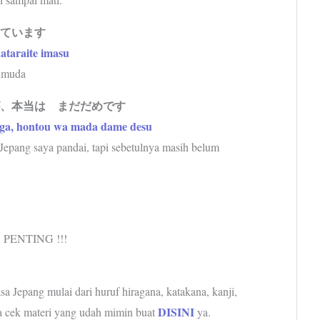
いています
ataraite imasu
h muda
が、本当は まだだめです
 ga, hontou wa mada dame desu
Jepang saya pandai, tapi sebetulnya masih belum
PENTING !!!
a Jepang mulai dari huruf hiragana, katakana, kanji,
DISINI
sa cek materi yang udah mimin buat
ya.