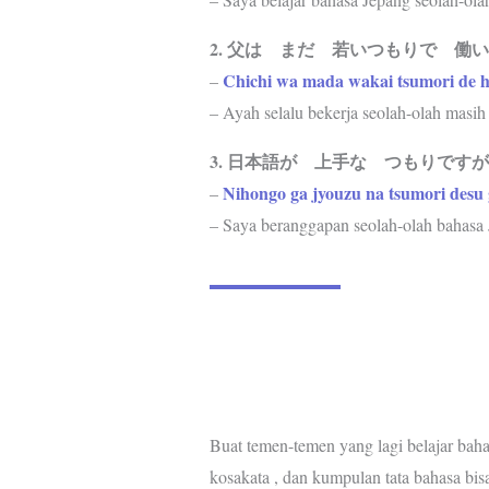
2. 父は まだ 若いつもりで 働
Chichi wa mada wakai tsumori de h
–
– Ayah selalu bekerja seolah-olah masi
3. 日本語が 上手な つもりです
Nihongo ga jyouzu na tsumori desu
–
– Saya beranggapan seolah-olah bahasa 
Buat temen-temen yang lagi belajar bahas
kosakata , dan kumpulan tata bahasa bi