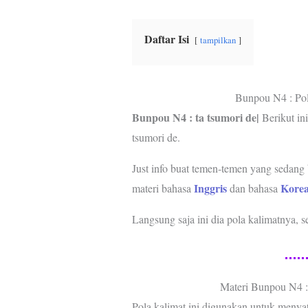
b
t
s
e
g
o
e
A
r
r
o
r
p
e
a
Daftar Isi
tampilkan
k
p
s
m
t
Bunpou N4 : 
Bunpou N4 : ta tsumori de|
Berikut ini
tsumori de.
Just info buat temen-temen yang sedang 
Inggris
Kore
materi bahasa
dan bahasa
Langsung saja ini dia pola kalimatnya, 
Materi Bunpou N4
Pola kalimat ini digunakan untuk menya