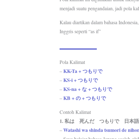
menjadi suatu pengandaian, jadi pola ka
Kalau diartikan dalam bahasa Indonesia,
Inggris seperti “as if”
Pola Kalimat
KK-Ta + つもりで
–
KS-i + つもりで
–
KS-na + な + つもりで
–
KB + の + つもりで
–
Contoh Kalimat
1. 私は 死んだ つもりで 日本
Watashi wa shinda tsumori de niho
–
– Saya belajar bahasa Jepang seolah-ola