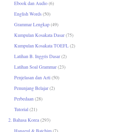
Ebook dan Audio
(6)
t
English Words
(50)
u
Grammar Lengkap
(49)
k
Kumpulan Kosakata Dasar
(75)
:
Kumpulan Kosakata TOEFL
(2)
Latihan B. Inggris Dasar
(2)
Latihan Soal Grammar
(23)
Penjelasan dan Arti
(50)
Penunjang Belajar
(2)
Perbedaan
(28)
Tutorial
(21)
2. Bahasa Korea
(293)
Hangeul & Batchim
(7)