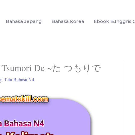
Bahasa Jepang
Bahasa Korea
Ebook B.Inggris G
 Ta Tsumori De ~た つもりで
g
,
Tata Bahasa N4