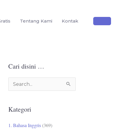
ratis
Tentang Kami
Kontak
Cari disini …
C
a
r
Kategori
i
u
1. Bahasa Inggris
(369)
n