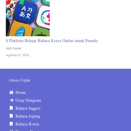
8 Platform Belajar Bahasa Korea Online untuk Pemula
oleh Jennie
Agustus 8, 2026
Akses Cepat
Home
Grup Telegram
Bahasa Inggris
Bahasa Jepang
Bahasa Korea