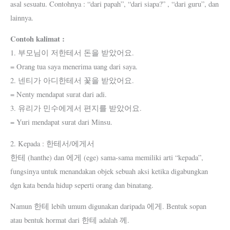
asal sesuatu. Contohnya : “dari papah”, “dari siapa?” , “dari guru”, dan
lainnya.
Contoh kalimat :
1. 부모님이 저한테서 돈을 받았어요.
= Orang tua saya menerima uang dari saya.
2. 넨티가 아디한테서 꽃을 받았어요.
= Nenty mendapat surat dari adi.
3. 유리가 민수에게서 편지를 받았어요.
= Yuri mendapat surat dari Minsu.
2. Kepada : 한테서/에게서
한테 (hanthe) dan 에게 (ege) sama-sama memiliki arti “kepada”,
fungsinya untuk menandakan objek sebuah aksi ketika digabungkan
dgn kata benda hidup seperti orang dan binatang.
Namun 한테 lebih umum digunakan daripada 에게. Bentuk sopan
atau bentuk hormat dari 한테 adalah 께.