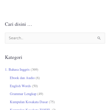
Cari disini …
C
a
r
Kategori
i
u
1. Bahasa Inggris
(369)
n
Ebook dan Audio
(6)
t
English Words
(50)
u
Grammar Lengkap
(49)
k
Kumpulan Kosakata Dasar
(75)
:
Kumpulan Kosakata TOEFL
(2)