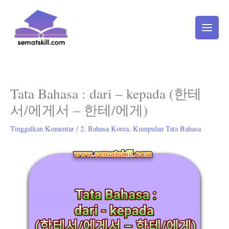
Lewati
ke
konten
Tata Bahasa : dari – kepada (한테
서/에게서 – 한테/에게)
Tinggalkan Komentar
/
2. Bahasa Korea
,
Kumpulan Tata Bahasa