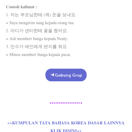
Contoh kalimat :
1. 저는 부모님한테 (께) 돈을 보내요.
= Saya mengirim uang kepada orang tua.
2. 아디가 넨티한테 꽃을 줬어요.
= Adi memberi bunga kepada Nenty.
3. 민수가 애인에게 편지를 줘요
= Minsu memberi bunga kepada pacar.
Gabung Grup
>>KUMPULAN TATA BAHASA KOREA DASAR LAINNYA
KLIK DISINI<<