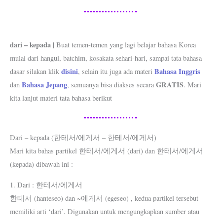
dari – kepada |
Buat temen-temen yang lagi belajar bahasa Korea
mulai dari hangul, batchim, kosakata sehari-hari, sampai tata bahasa
disini
Bahasa Inggris
dasar silakan klik
, selain itu juga ada materi
Bahasa Jepang
GRATIS
dan
, semuanya bisa diakses secara
. Mari
kita lanjut materi tata bahasa berikut
Dari – kepada (한테서/에게서 – 한테서/에게서)
Mari kita bahas partikel 한테서/에게서 (dari) dan 한테서/에게서
(kepada) dibawah ini :
1. Dari : 한테서/에게서
한테서 (hanteseo) dan ~에게서 (egeseo) , kedua partikel tersebut
memiliki arti ‘dari’. Digunakan untuk mengungkapkan sumber atau