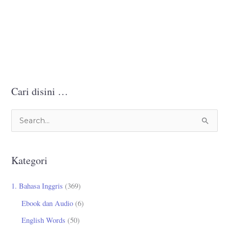
Cari disini …
C
a
r
Kategori
i
u
1. Bahasa Inggris
(369)
n
Ebook dan Audio
(6)
t
English Words
(50)
u