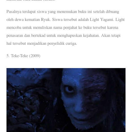
Pasalnya terdapat siswa yang menemukan buku ini setelah dibuang
oleh dewa kematian Ryuk. Siswa tersebut adalah Light Yagami. Light
mencoba untuk menuliskan nama penjahat ke buku tersebut karena
penasaran dan bertekad untuk menghapuskan kejahatan. Akan tetapi
hal tersebut menjadikan penyelidik curiga.
5. Teke-Teke (2009)