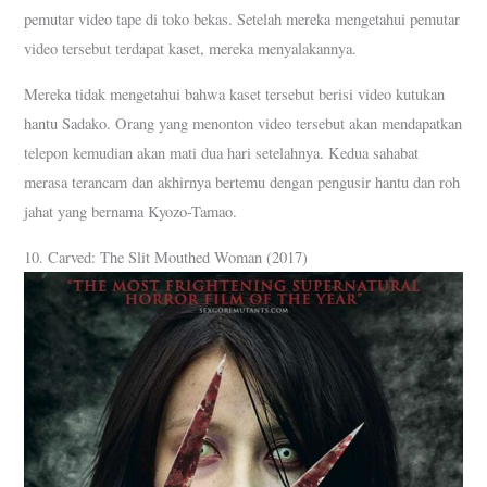
pemutar video tape di toko bekas. Setelah mereka mengetahui pemutar
video tersebut terdapat kaset, mereka menyalakannya.
Mereka tidak mengetahui bahwa kaset tersebut berisi video kutukan
hantu Sadako. Orang yang menonton video tersebut akan mendapatkan
telepon kemudian akan mati dua hari setelahnya. Kedua sahabat
merasa terancam dan akhirnya bertemu dengan pengusir hantu dan roh
jahat yang bernama Kyozo-Tamao.
10. Carved: The Slit Mouthed Woman (2017)