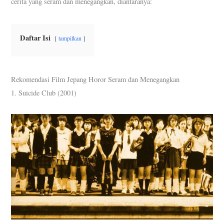
cerita yang seram dan menegangkan, diantaranya:
Daftar Isi
tampilkan
Rekomendasi Film Jepang Horor Seram dan Menegangkan
1. Suicide Club (2001)