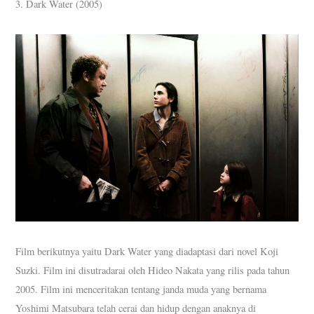
3. Dark Water (2005)
Film berikutnya yaitu Dark Water yang diadaptasi dari novel Koji
Suzki. Film ini disutradarai oleh Hideo Nakata yang rilis pada tahun
2005. Film ini menceritakan tentang janda muda yang bernama
Yoshimi Matsubara telah cerai dan hidup dengan anaknya di