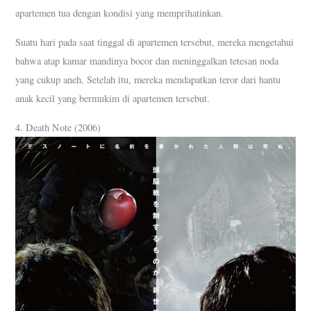
apartemen tua dengan kondisi yang memprihatinkan.
Suatu hari pada saat tinggal di apartemen tersebut, mereka mengetahui
bahwa atap kamar mandinya bocor dan meninggalkan tetesan noda
yang cukup aneh. Setelah itu, mereka mendapatkan teror dari hantu
anak kecil yang bermukim di apartemen tersebut.
4. Death Note (2006)