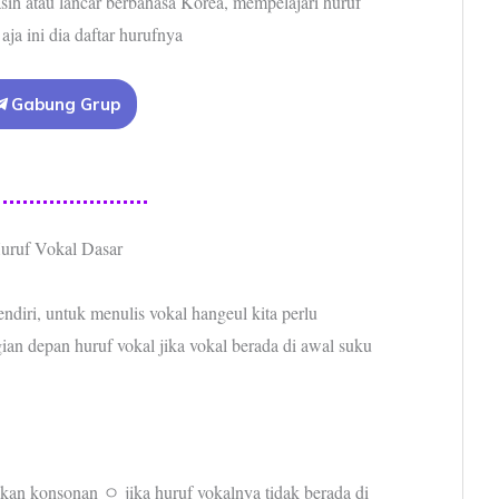
sih atau lancar berbahasa Korea, mempelajari huruf
ja ini dia daftar hurufnya
Gabung Grup
uruf Vokal Dasar
endiri, untuk menulis vokal hangeul kita perlu
n depan huruf vokal jika vokal berada di awal suku
an konsonan ㅇ jika huruf vokalnya tidak berada di