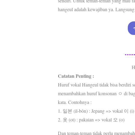
sendiri. Untuk teman-teman yang mau fa
hangeul adalah kewajiban ya. Langsung a
H
Catatan Penting :
Huruf vokal Hangeul tidak bisa berdiri s
menambahkan huruf konsonan ㅇ di bagia
kata. Contohnya :
1. 일본 (il-bôn) : Jepang => vokal 이 (i)
2. 옷 (ot) : pakaian => vokal 오 (o)
Dan teman-teman tidak perlu menambahk