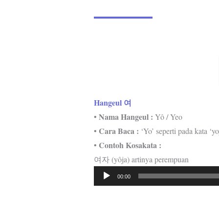
Hangeul 여
Nama Hangeul :
•
Yô / Yeo
Cara Baca :
•
‘Yo’ seperti pada kata ‘yo
Contoh Kosakata :
•
여자 (yôja) artinya perempuan
Pemutar
00:00
Audio