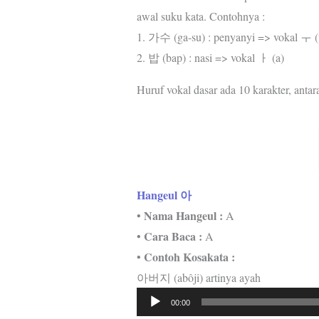
awal suku kata. Contohnya :
1. 가수 (ga-su) : penyanyi => vokal ㅜ (
2. 밥 (bap) : nasi => vokal ㅏ (a)
Huruf vokal dasar ada 10 karakter, antara
Hangeul 아
Nama Hangeul :
•
A
Cara Baca :
•
A
Contoh Kosakata :
•
아버지 (abôji) artinya ayah
Pemutar
00:00
Audio