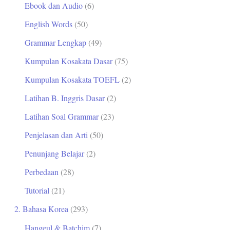
Ebook dan Audio
(6)
t
English Words
(50)
u
Grammar Lengkap
(49)
k
Kumpulan Kosakata Dasar
(75)
:
Kumpulan Kosakata TOEFL
(2)
Latihan B. Inggris Dasar
(2)
Latihan Soal Grammar
(23)
Penjelasan dan Arti
(50)
Penunjang Belajar
(2)
Perbedaan
(28)
Tutorial
(21)
2. Bahasa Korea
(293)
Hangeul & Batchim
(7)