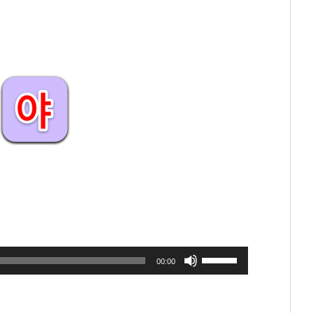
Panah
Atas/Bawah
untuk
menaikkan
atau
menurunkan
volume.
Gunakan
00:00
Anak
Panah