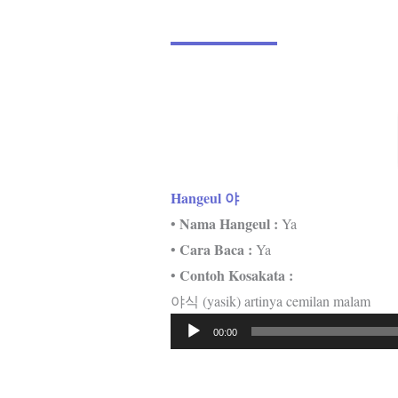
Hangeul 야
Nama Hangeul :
•
Ya
Cara Baca :
•
Ya
Contoh Kosakata :
•
야식 (yasik) artinya cemilan malam
Pemutar
00:00
Audio