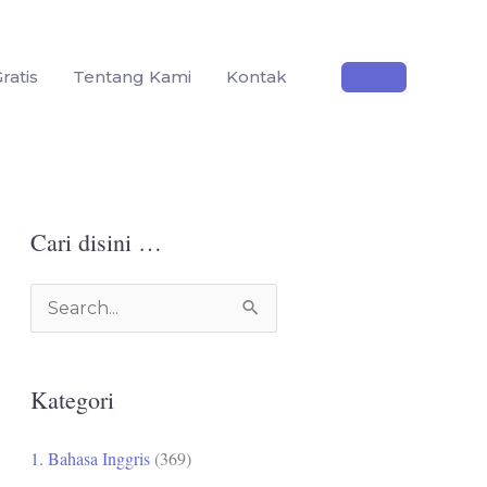
ratis
Tentang Kami
Kontak
Cari disini …
C
a
r
Kategori
i
u
1. Bahasa Inggris
(369)
n