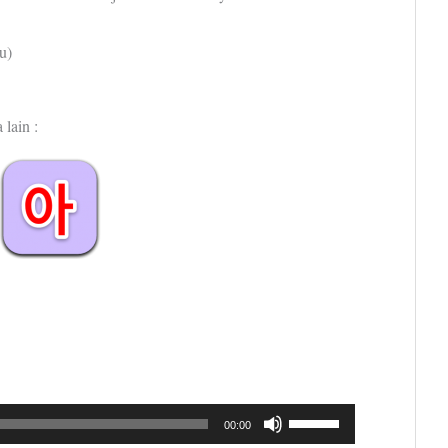
u)
 lain :
Gunakan
00:00
Anak