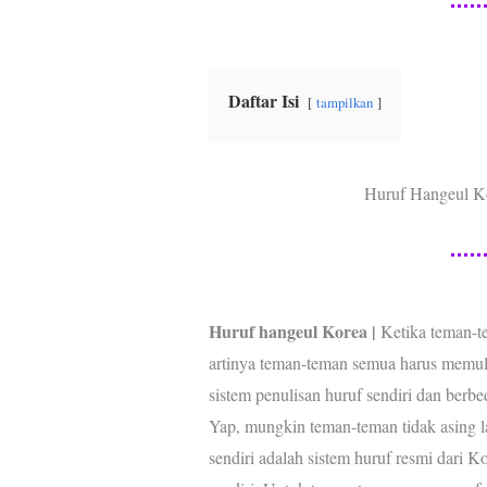
e
t
t
e
t
e
b
t
s
e
g
o
e
A
r
r
o
r
p
e
a
Daftar Isi
tampilkan
k
p
s
m
t
Huruf Hangeul K
Huruf hangeul Korea |
Ketika teman-t
artinya teman-teman semua harus memula
sistem penulisan huruf sendiri dan berb
Yap, mungkin teman-teman tidak asing
sendiri adalah sistem huruf resmi dari 