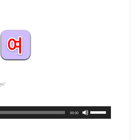
untuk
menaikkan
atau
menurunkan
volume.
yo’
Gunakan
00:00
Anak
Panah
Atas/Bawah