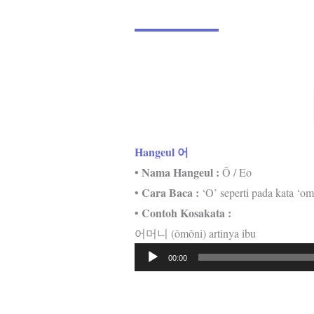
Hangeul 어
Nama Hangeul :
•
Ô / Eo
Cara Baca :
•
‘O’ seperti pada kata ‘o
Contoh Kosakata :
•
어머니 (ômôni) artinya ibu
Pemutar
00:00
Audio