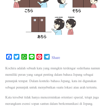
F
T
W
L
P
T
Share
a
w
h
i
i
e
c
i
a
n
n
l
Kochira adalah sebuah kata yang mungkin terdengar sederhana namun
e
t
t
e
t
e
memiliki peran yang sangat penting dalam bahasa Jepang sebagai
b
t
s
e
g
penunjuk tempat. Dalam konteks bahasa Jepang, kata ini digunakan
o
e
A
r
r
sebagai penunjuk untuk menyebutkan suatu lokasi atau arah tertentu.
o
r
p
e
a
k
p
s
m
Kata tersebut tidak hanya mencerminkan orientasi spasial, tetapi juga
t
merangkum esensi sopan santun dalam berkomunikasi di Jepang.