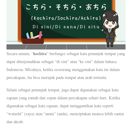
kochira
Secara umum, “
” berfungsi sebagai kata penunjuk tempat yang
dapat diterjemahkan sebagai “di sini” atau “ke sini” dalam bahasa
Indonesia. Misalnya, ketika seseorang menggunakan kata ini dalam
percakapan, itu bisa merujuk pada tempat atau arah tertentu.
Selain sebagai penunjuk tempat, juga dapat digunakan sebagai kata
sapaan yang ramah dan sopan dalam percakapan sehari-hari. Ketika
digunakan sebagai kata sapaan, dapat menggantikan kata seperti
“watashi” (saya) atau “anata” (anda), menciptakan nuansa lebih santai
dan akrab.