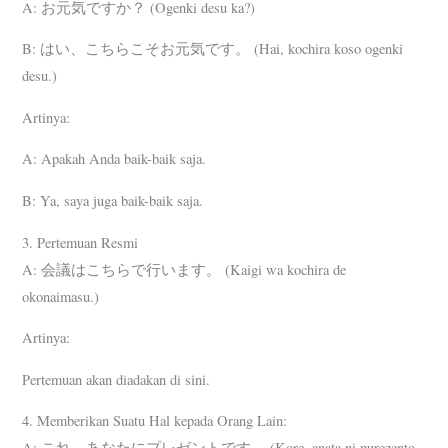
A: お元気ですか？ (Ogenki desu ka?)
B: はい、こちらこそお元気です。 (Hai, kochira koso ogenki
desu.)
Artinya:
A: Apakah Anda baik-baik saja.
B: Ya, saya juga baik-baik saja.
3. Pertemuan Resmi
A: 会議はこちらで行います。 (Kaigi wa kochira de
okonaimasu.)
Artinya:
Pertemuan akan diadakan di sini.
4. Memberikan Suatu Hal kepada Orang Lain:
A: これ、あなたにプレゼントです。 (Kore, anata ni purezento