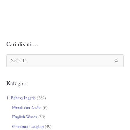
Cari disini …
C
a
r
Kategori
i
u
1. Bahasa Inggris
(369)
n
Ebook dan Audio
(6)
t
English Words
(50)
u
Grammar Lengkap
(49)
k