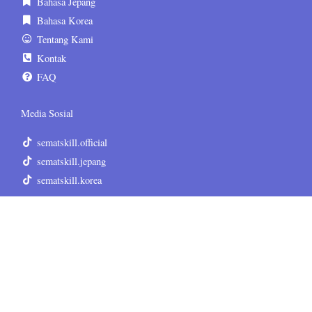
Bahasa Jepang
Bahasa Korea
Tentang Kami
Kontak
FAQ
Media Sosial
sematskill.official
sematskill.jepang
sematskill.korea
sematskill.inggris
sematskill.jepang
sematskill.korea
Informasi Tambahan