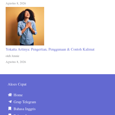
Agustus 8, 2026
Yokatta Artinya: Pengertian, Penggunaan & Contoh Kalimat
oleh Jennie
Agustus 8, 2026
Akses Cepat
Home
Grup Telegram
Bahasa Inggris