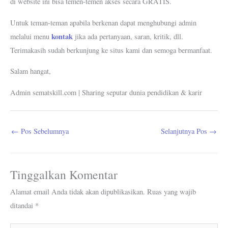
di website ini bisa temen-temen akses secara GRATIS.
Untuk teman-teman apabila berkenan dapat menghubungi admin
kontak
melalui menu
jika ada pertanyaan, saran, kritik, dll.
Terimakasih sudah berkunjung ke situs kami dan semoga bermanfaat.
Salam hangat,
Admin sematskill.com | Sharing seputar dunia pendidikan & karir
←
Pos Sebelumnya
Selanjutnya Pos
→
Tinggalkan Komentar
Alamat email Anda tidak akan dipublikasikan.
Ruas yang wajib
ditandai
*