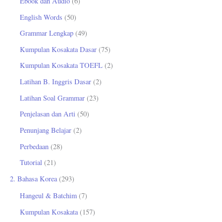
Ebook dan Audio
(6)
t
English Words
(50)
u
Grammar Lengkap
(49)
k
Kumpulan Kosakata Dasar
(75)
:
Kumpulan Kosakata TOEFL
(2)
Latihan B. Inggris Dasar
(2)
Latihan Soal Grammar
(23)
Penjelasan dan Arti
(50)
Penunjang Belajar
(2)
Perbedaan
(28)
Tutorial
(21)
2. Bahasa Korea
(293)
Hangeul & Batchim
(7)
Kumpulan Kosakata
(157)