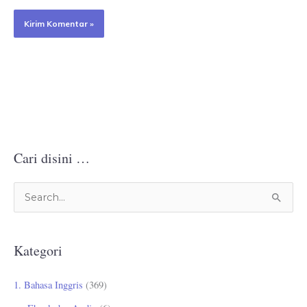
Cari disini …
C
a
r
Kategori
i
u
1. Bahasa Inggris
(369)
n