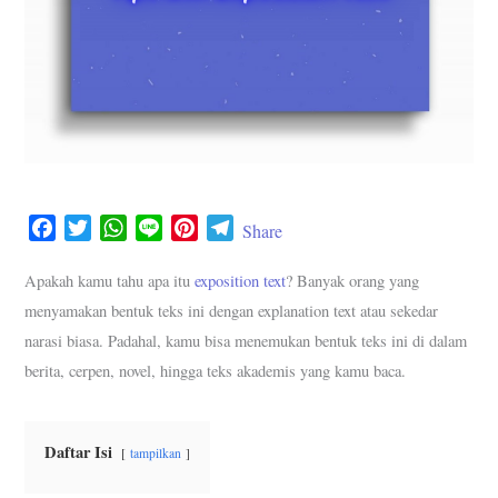
F
T
W
L
P
T
Share
a
w
h
i
i
e
c
i
a
n
n
l
Apakah kamu tahu apa itu
exposition text
? Banyak orang yang
e
t
t
e
t
e
menyamakan bentuk teks ini dengan explanation text atau sekedar
b
t
s
e
g
narasi biasa. Padahal, kamu bisa menemukan bentuk teks ini di dalam
o
e
A
r
r
berita, cerpen, novel, hingga teks akademis yang kamu baca.
o
r
p
e
a
k
p
s
m
t
Daftar Isi
tampilkan