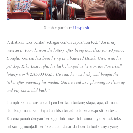
Sumber gambar:
Unsplash
An army
Perhatikan teks berikut sebagai contoh exposition text: “
veteran in Florida won the lottery after being homeless for 10 years.
Douglas Garcia has been living in a battered Honda Civic with his
pet dog, Kiki. Last night, his luck changed as he won the Powerball
lottery worth 250,000 USD. He said he was lucky and bought the
ticket after pawning his medal. Garcia said he’s planning to clean up
and buy his medal back.
”
Hampir semua unsur dari pemberitaan tentang siapa, apa, di mana,
dan bagaimana satu kejadian bisa terjadi ada pada exposition text.
Karena penuh dengan berbagai informasi ini, umumnya bentuk teks
ini sering menjadi pembuka atau dasar dari cerita berikutnya yang