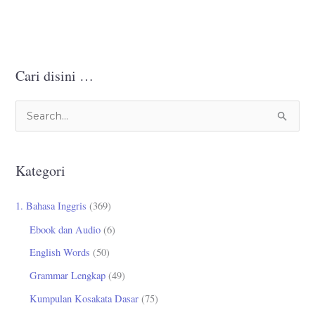
Cari disini …
C
a
r
Kategori
i
u
1. Bahasa Inggris
(369)
n
Ebook dan Audio
(6)
t
English Words
(50)
u
Grammar Lengkap
(49)
k
Kumpulan Kosakata Dasar
(75)
: