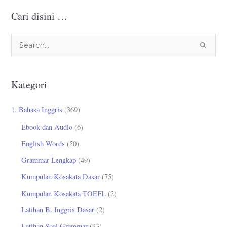
Cari disini …
C
a
r
Kategori
i
u
1. Bahasa Inggris
(369)
n
Ebook dan Audio
(6)
t
English Words
(50)
u
Grammar Lengkap
(49)
k
Kumpulan Kosakata Dasar
(75)
:
Kumpulan Kosakata TOEFL
(2)
Latihan B. Inggris Dasar
(2)
Latihan Soal Grammar
(23)