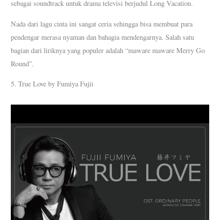
sebagai soundtrack untuk drama televisi berjudul Long Vacation.
Nada dari lagu cinta ini sangat ceria sehingga bisa membuat para
pendengar merasa nyaman dan bahagia mendengarnya. Salah satu
bagian dari liriknya yang populer adalah “maware maware Merry Go
Round”.
5. True Love by Fumiya Fujii