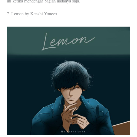
ini ketika mendengar bagian nadanya saja.
7. Lemon by Kenshi Yonezo