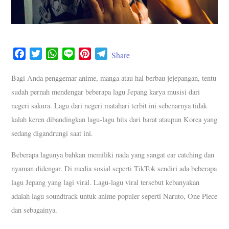
F
T
W
L
P
T
Share
a
w
h
i
i
e
c
i
a
n
n
l
Bagi Anda penggemar anime, manga atau hal berbau jejepangan, tentu
e
t
t
e
t
e
sudah pernah mendengar beberapa lagu Jepang karya musisi dari
b
t
s
e
g
negeri sakura. Lagu dari negeri matahari terbit ini sebenarnya tidak
o
e
A
r
r
kalah keren dibandingkan lagu-lagu hits dari barat ataupun Korea yang
o
r
p
e
a
sedang digandrungi saat ini.
k
p
s
m
t
Beberapa lagunya bahkan memiliki nada yang sangat ear catching dan
nyaman didengar. Di media sosial seperti TikTok sendiri ada beberapa
lagu Jepang yang lagi viral. Lagu-lagu viral tersebut kebanyakan
adalah lagu soundtrack untuk anime populer seperti Naruto, One Piece
dan sebagainya.