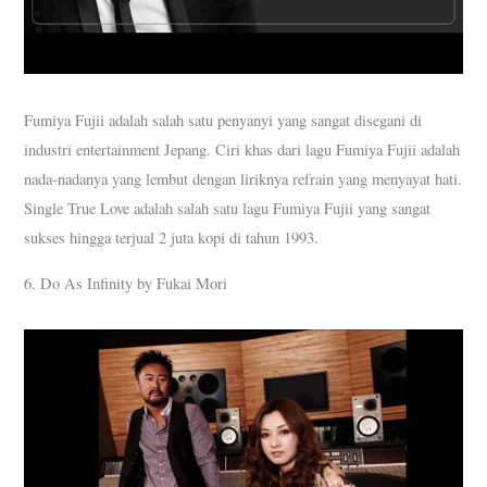
Fumiya Fujii adalah salah satu penyanyi yang sangat disegani di
industri entertainment Jepang. Ciri khas dari lagu Fumiya Fujii adalah
nada-nadanya yang lembut dengan liriknya refrain yang menyayat hati.
Single True Love adalah salah satu lagu Fumiya Fujii yang sangat
sukses hingga terjual 2 juta kopi di tahun 1993.
6. Do As Infinity by Fukai Mori