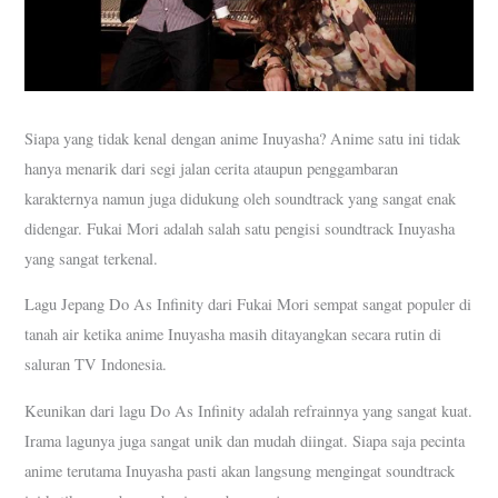
Siapa yang tidak kenal dengan anime Inuyasha? Anime satu ini tidak
hanya menarik dari segi jalan cerita ataupun penggambaran
karakternya namun juga didukung oleh soundtrack yang sangat enak
didengar. Fukai Mori adalah salah satu pengisi soundtrack Inuyasha
yang sangat terkenal.
Lagu Jepang Do As Infinity dari Fukai Mori sempat sangat populer di
tanah air ketika anime Inuyasha masih ditayangkan secara rutin di
saluran TV Indonesia.
Keunikan dari lagu Do As Infinity adalah refrainnya yang sangat kuat.
Irama lagunya juga sangat unik dan mudah diingat. Siapa saja pecinta
anime terutama Inuyasha pasti akan langsung mengingat soundtrack