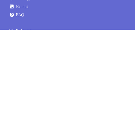
Kontak
FAQ
Media Sosial
sematskill.official
sematskill.jepang
sematskill.korea
sematskill.inggris
sematskill.jepang
sematskill.korea
Informasi Tambahan
Terms & Conditions
Privacy Policy
Disclaimer