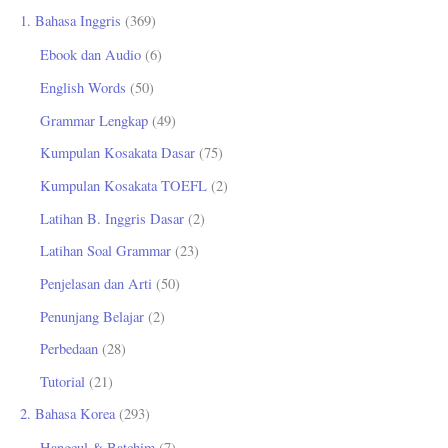
u
1. Bahasa Inggris
(369)
n
Ebook dan Audio
(6)
t
English Words
(50)
u
Grammar Lengkap
(49)
k
Kumpulan Kosakata Dasar
(75)
:
Kumpulan Kosakata TOEFL
(2)
Latihan B. Inggris Dasar
(2)
Latihan Soal Grammar
(23)
Penjelasan dan Arti
(50)
Penunjang Belajar
(2)
Perbedaan
(28)
Tutorial
(21)
2. Bahasa Korea
(293)
Hangeul & Batchim
(7)