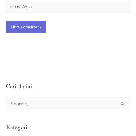
Situs
Web
Cari disini …
C
a
r
Kategori
i