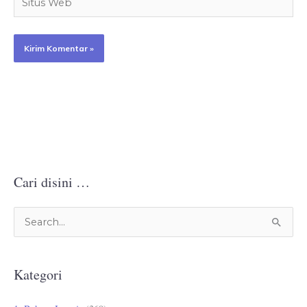
Web
Cari disini …
C
a
r
Kategori
i
u