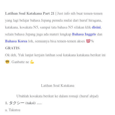
Latihan Soal Katakana Part 21 |
Just info nih buat temen-temen
yang lagi belajar bahasa Jepang pemula mulai dari huruf hiragana,
disini
katakana, kosakata N5, sampai tata bahasa N5 silakan klik
,
Bahasa Inggris
selain bahasa Jepang juga ada materi lengkap
dan
Bahasa Korea
%
loh, semuanya bisa temen-temen akses
GRATIS
.
Ok deh, Yuk lanjut kerjain latihan soal katakana katakana berikut ini
. Ganbatte ne
Latihan Soal Katakana
Ubahlah kosakata berikut ke dalam romaji (huruf abjad)
1. タクシー (taksi) ….
a. Takutsu