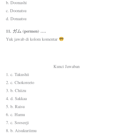
b. Doonashi
c. Doonatsu
d. Donaatsu
11. ガム (permen) ….
Yuk jawab di kolom komentar
Kunci Jawaban
1. c. Takushii
2. c. Chokoreeto
3. b. Chiizu
4. d. Sakkaa
5. b. Raisu
6. c. Hamu
7. c. Sooseeji
8. b. Aisukuriimu