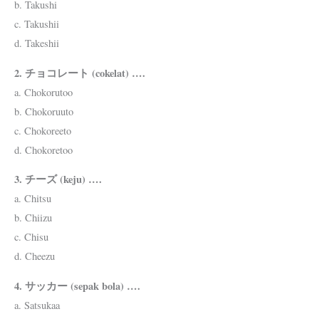
b. Takushi
c. Takushii
d. Takeshii
2. チョコレート (cokelat) ….
a. Chokorutoo
b. Chokoruuto
c. Chokoreeto
d. Chokoretoo
3. チーズ (keju) ….
a. Chitsu
b. Chiizu
c. Chisu
d. Cheezu
4. サッカー (sepak bola) ….
a. Satsukaa