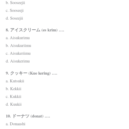
b. Sooseejii
c. Sooseeji
d. Soseejii
8. アイスクリーム (es krim) ….
a. Aisukurimu
b. Aisukuriimu
c. Aisukeriimu
d. Aisukerimu
9. クッキー (Kue kering) ….
a. Kutsukii
b. Kekkii
c. Kukkii
d. Kuukii
10. ドーナツ (donat) ….
a. Donaashi