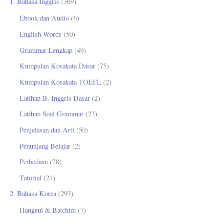
1. Bahasa Inggris
(369)
n
Ebook dan Audio
(6)
t
English Words
(50)
u
Grammar Lengkap
(49)
k
Kumpulan Kosakata Dasar
(75)
:
Kumpulan Kosakata TOEFL
(2)
Latihan B. Inggris Dasar
(2)
Latihan Soal Grammar
(23)
Penjelasan dan Arti
(50)
Penunjang Belajar
(2)
Perbedaan
(28)
Tutorial
(21)
2. Bahasa Korea
(293)
Hangeul & Batchim
(7)