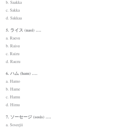
b. Saakka
c. Sakka
d. Sakkaa
5. ライス (nasi) ….
a. Raesu
b. Raisu
c. Raizu
d. Raezu
6. ハム (ham) ….
a. Hamo
b. Hame
c. Hamu
d. Himu
7. ソーセージ (sosis) ….
a. Soseejii