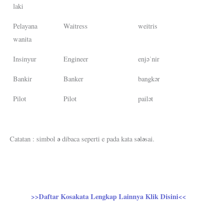
laki
Pelayana
Waitress
weitris
wanita
Insinyur
Engineer
enjəˈnir
Bankir
Banker
bangkər
Pilot
Pilot
pailət
ə
ə
ə
Catatan : simbol
dibaca seperti e pada kata s
l
sai.
>>Daftar Kosakata Lengkap Lainnya Klik Disini<<