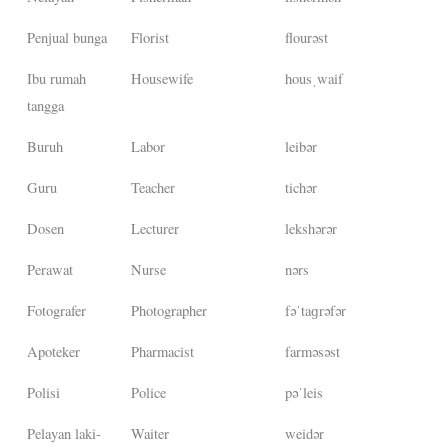
Penjual bunga
Florist
flourəst
Ibu rumah
Housewife
housˌwaif
tangga
Buruh
Labor
leibər
Guru
Teacher
tichər
Dosen
Lecturer
lekshərər
Perawat
Nurse
nərs
Fotografer
Photographer
fəˈtaɡrəfər
Apoteker
Pharmacist
farməsəst
Polisi
Police
pəˈleis
Pelayan laki-
Waiter
weidər