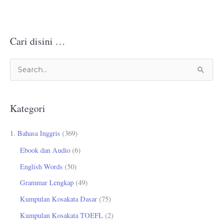
Cari disini …
C
a
r
Kategori
i
u
1. Bahasa Inggris
(369)
n
Ebook dan Audio
(6)
t
English Words
(50)
u
Grammar Lengkap
(49)
k
Kumpulan Kosakata Dasar
(75)
:
Kumpulan Kosakata TOEFL
(2)