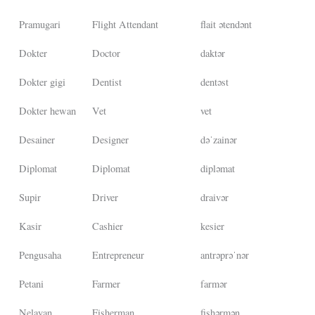
Pramugari
Flight Attendant
flait ətendənt
Dokter
Doctor
daktər
Dokter gigi
Dentist
dentəst
Dokter hewan
Vet
vet
Desainer
Designer
dəˈzainər
Diplomat
Diplomat
dipləmat
Supir
Driver
draivər
Kasir
Cashier
kesier
Pengusaha
Entrepreneur
antrəprəˈnər
Petani
Farmer
farmər
Nelayan
Fisherman
fishərmən