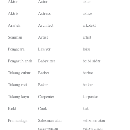
Aktor
Actor
aktər
Aktris
Actress
aktrəs
Arsitek
Architect
arkətekt
Seniman
Artist
artist
Pengacara
Lawyer
loiər
Pengasuh anak
Babysitter
beibiˌsidər
Tukang cukur
Barber
barbər
Tukang roti
Baker
beikər
Tukang kayu
Carpenter
karpəntər
Koki
Cook
kuk
Pramuniaga
Salesman atau
seilzmən atau
saleswoman
seilzwumən