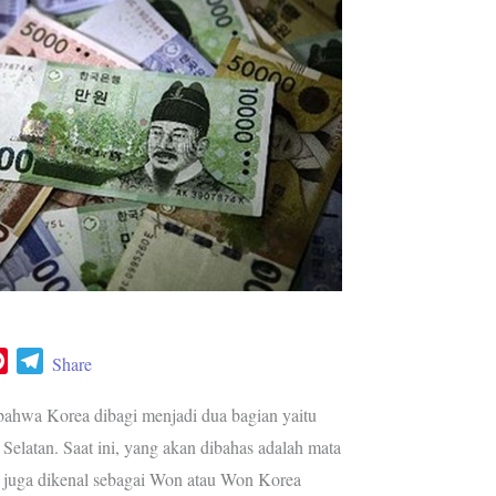
P
T
Share
i
e
n
l
 bahwa Korea dibagi menjadi dua bagian yaitu
t
e
Selatan. Saat ini, yang akan dibahas adalah mata
e
g
 juga dikenal sebagai Won atau Won Korea
r
r