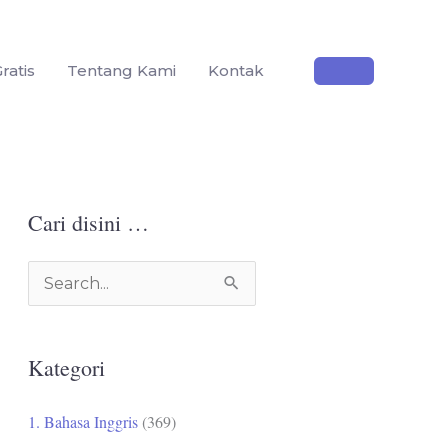
ratis
Tentang Kami
Kontak
Cari disini …
C
a
r
Kategori
i
u
1. Bahasa Inggris
(369)
n