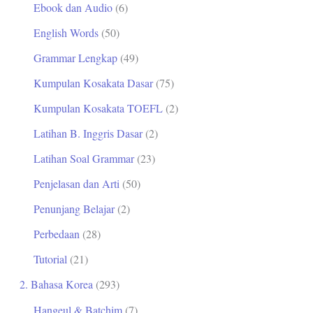
Ebook dan Audio
(6)
t
English Words
(50)
u
Grammar Lengkap
(49)
k
Kumpulan Kosakata Dasar
(75)
:
Kumpulan Kosakata TOEFL
(2)
Latihan B. Inggris Dasar
(2)
Latihan Soal Grammar
(23)
Penjelasan dan Arti
(50)
Penunjang Belajar
(2)
Perbedaan
(28)
Tutorial
(21)
2. Bahasa Korea
(293)
Hangeul & Batchim
(7)