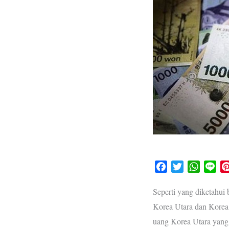
F
T
W
L
a
w
h
i
c
i
a
n
Seperti yang diketahui
e
t
t
e
Korea Utara dan Korea 
b
t
s
uang Korea Utara yang
o
e
A