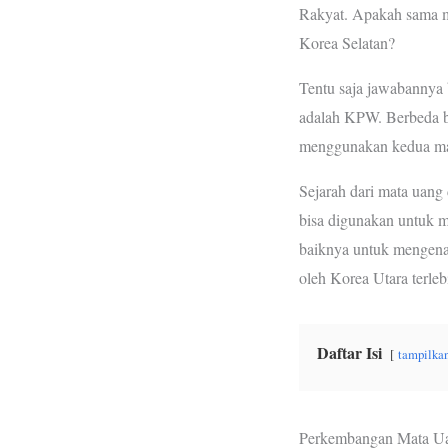
Rakyat. Apakah sama m
o
r
p
Korea Selatan?
k
p
Tentu saja jawabannya 
adalah KPW. Berbeda b
menggunakan kedua mat
Sejarah dari mata uang 
bisa digunakan untuk 
baiknya untuk mengenal
oleh Korea Utara terle
Daftar Isi
tampilka
Perkembangan Mata Ua