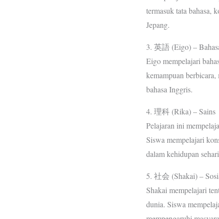
termasuk tata bahasa, k
Jepang.
3. 英語 (Eigo) – Bahasa
Eigo mempelajari bahasa
kemampuan berbicara,
bahasa Inggris.
4. 理科 (Rika) – Sains
Pelajaran ini mempelajar
Siswa mempelajari kons
dalam kehidupan sehari
5. 社会 (Shakai) – Sosi
Shakai mempelajari tent
dunia. Siswa mempelaja
mempengaruhi masyarak