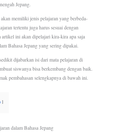
enengah Jepang.
e
a
s
m
 akan memiliki jenis pelajaran yang berbeda-
t
jaran tertentu juga harus sesuai dengan
rtikel ini akan dipelajari kira-kira apa saja
lam Bahasa Jepang yang sering dipakai.
edikit dijabarkan isi dari mata pelajaran di
embuat siswanya bisa berkembang dengan baik.
simak pembahasan selengkapnya di bawah ini.
n
jaran dalam Bahasa Jepang