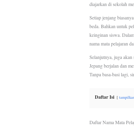
diajarkan di sekolah m
o
r
p
k
p
Setiap jenjang biasanya
beda. Bahkan untuk pela
keinginan siswa. Dalam a
nama mata pelajaran da
Selanjutnya, juga akan s
Jepang berjalan dan m
Tanpa basa-basi lagi, 
Daftar Isi
tampilka
Daftar Nama Mata Pela