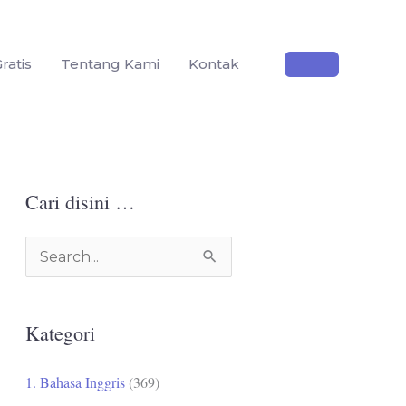
ratis
Tentang Kami
Kontak
Cari disini …
C
a
r
Kategori
i
u
1. Bahasa Inggris
(369)
n