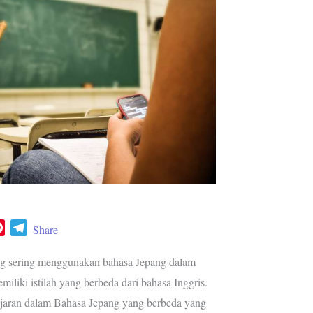
P
T
Share
i
e
n
l
ang sering menggunakan bahasa Jepang dalam
t
e
liki istilah yang berbeda dari bahasa Inggris.
e
g
jaran dalam Bahasa Jepang yang berbeda yang
r
r