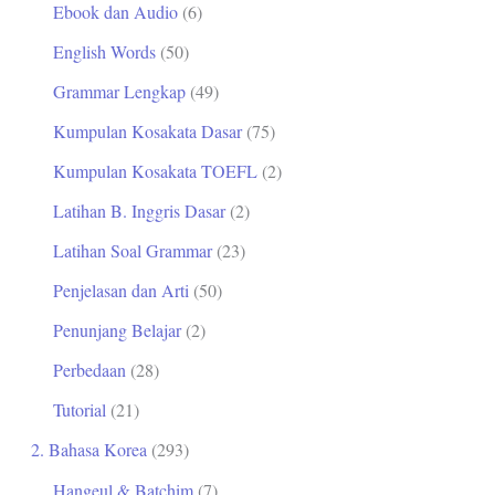
Ebook dan Audio
(6)
t
English Words
(50)
u
Grammar Lengkap
(49)
k
Kumpulan Kosakata Dasar
(75)
:
Kumpulan Kosakata TOEFL
(2)
Latihan B. Inggris Dasar
(2)
Latihan Soal Grammar
(23)
Penjelasan dan Arti
(50)
Penunjang Belajar
(2)
Perbedaan
(28)
Tutorial
(21)
2. Bahasa Korea
(293)
Hangeul & Batchim
(7)