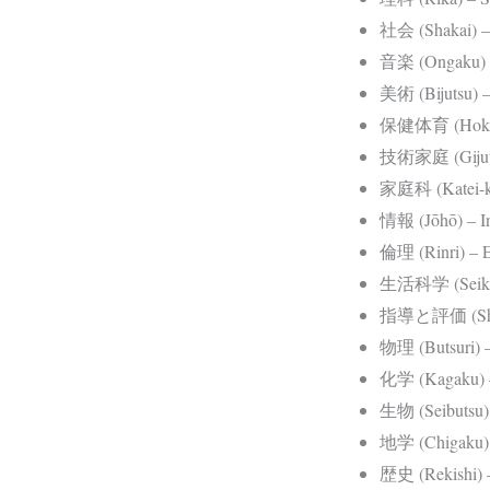
社会 (Shakai) – 
音楽 (Ongaku) 
美術 (Bijutsu) –
保健体育 (Hoken-t
技術家庭 (Gijutsu
家庭科 (Katei-ka
情報 (Jōhō) – In
倫理 (Rinri) – E
生活科学 (Seikats
指導と評価 (Shidō 
物理 (Butsuri) –
化学 (Kagaku) 
生物 (Seibutsu) 
地学 (Chigaku) 
歴史 (Rekishi) –