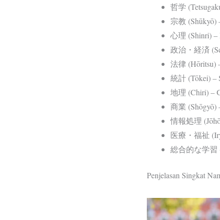
哲学 (Tetsugaku)
宗教 (Shūkyō) 
心理 (Shinri) – 
政治・経済 (Seiji-
法律 (Hōritsu)
統計 (Tōkei) – St
地理 (Chiri) – G
商業 (Shōgyō) –
情報処理 (Jōhō-sh
医療・福祉 (Iryō-f
総合的な学習 (Sōgō
Penjelasan Singkat Na