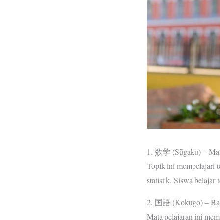
1. 数学 (Sūgaku) – Mat
Topik ini mempelajari t
statistik. Siswa belajar
2. 国語 (Kokugo) – Ba
Mata pelajaran ini mem