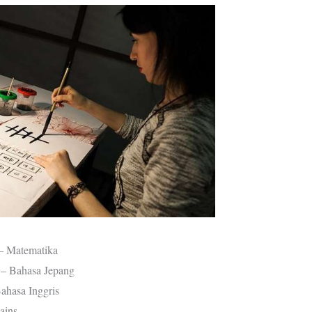
 Matematika
 Bahasa Jepang
hasa Inggris
ains