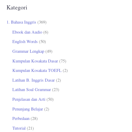
r
Kategori
i
u
1. Bahasa Inggris
(369)
n
Ebook dan Audio
(6)
t
English Words
(50)
u
Grammar Lengkap
(49)
k
Kumpulan Kosakata Dasar
(75)
:
Kumpulan Kosakata TOEFL
(2)
Latihan B. Inggris Dasar
(2)
Latihan Soal Grammar
(23)
Penjelasan dan Arti
(50)
Penunjang Belajar
(2)
Perbedaan
(28)
Tutorial
(21)