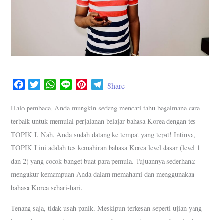
F
T
W
L
P
T
Share
a
w
h
i
i
e
c
i
a
n
n
l
Halo pembaca, Anda mungkin sedang mencari tahu bagaimana cara
e
t
t
e
t
e
terbaik untuk memulai perjalanan belajar bahasa Korea dengan tes
b
t
s
e
g
TOPIK I. Nah, Anda sudah datang ke tempat yang tepat! Intinya,
o
e
A
r
r
TOPIK I ini adalah tes kemahiran bahasa Korea level dasar (level 1
o
r
p
e
a
dan 2) yang cocok banget buat para pemula. Tujuannya sederhana:
k
p
s
m
mengukur kemampuan Anda dalam memahami dan menggunakan
t
bahasa Korea sehari-hari.
Tenang saja, tidak usah panik. Meskipun terkesan seperti ujian yang