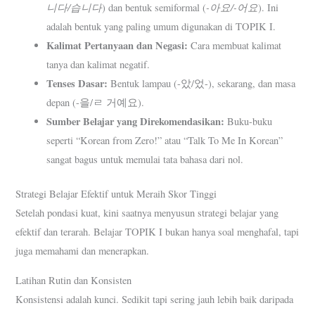
니다/습니다
-아요/-어요
) dan bentuk semiformal (
). Ini
adalah bentuk yang paling umum digunakan di TOPIK I.
Kalimat Pertanyaan dan Negasi:
Cara membuat kalimat
tanya dan kalimat negatif.
Tenses Dasar:
Bentuk lampau (-았/었-), sekarang, dan masa
depan (-을/ㄹ 거예요).
Sumber Belajar yang Direkomendasikan:
Buku-buku
seperti “Korean from Zero!” atau “Talk To Me In Korean”
sangat bagus untuk memulai tata bahasa dari nol.
Strategi Belajar Efektif untuk Meraih Skor Tinggi
Setelah pondasi kuat, kini saatnya menyusun strategi belajar yang
efektif dan terarah. Belajar TOPIK I bukan hanya soal menghafal, tapi
juga memahami dan menerapkan.
Latihan Rutin dan Konsisten
Konsistensi adalah kunci. Sedikit tapi sering jauh lebih baik daripada