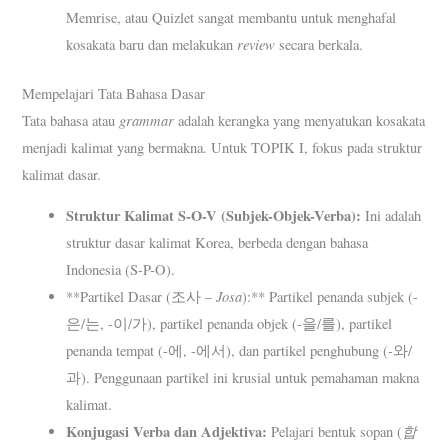
Memrise, atau Quizlet sangat membantu untuk menghafal
review
kosakata baru dan melakukan
secara berkala.
Mempelajari Tata Bahasa Dasar
grammar
Tata bahasa atau
adalah kerangka yang menyatukan kosakata
menjadi kalimat yang bermakna. Untuk TOPIK I, fokus pada struktur
kalimat dasar.
Struktur Kalimat S-O-V (Subjek-Objek-Verba):
Ini adalah
struktur dasar kalimat Korea, berbeda dengan bahasa
Indonesia (S-P-O).
Josa
**Partikel Dasar (조사 –
):** Partikel penanda subjek (-
은/는, -이/가), partikel penanda objek (-을/를), partikel
penanda tempat (-에, -에서), dan partikel penghubung (-와/
과). Penggunaan partikel ini krusial untuk pemahaman makna
kalimat.
Konjugasi Verba dan Adjektiva:
합
Pelajari bentuk sopan (