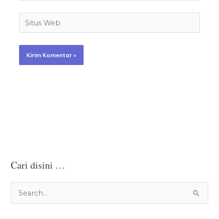
Situs
Web
Cari disini …
C
a