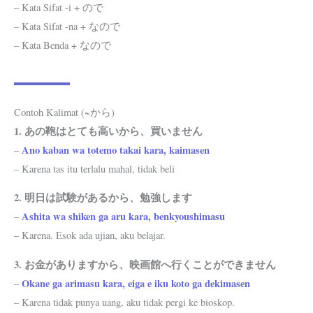
– Kata Sifat -i + ので
– Kata Sifat -na + なので
– Kata Benda + なので
Contoh Kalimat (~から)
1. あの鞄はとても高いから、買いません
Ano kaban wa totemo takai kara, kaimasen
–
– Karena tas itu terlalu mahal, tidak beli
2. 明日は試験があるから、勉強します
Ashita wa shiken ga aru kara, benkyoushimasu
–
– Karena. Esok ada ujian, aku belajar.
3. お金がありますから、映画館へ行くことができません
Okane ga arimasu kara, eiga e iku koto ga dekimasen
–
– Karena tidak punya uang, aku tidak pergi ke bioskop.