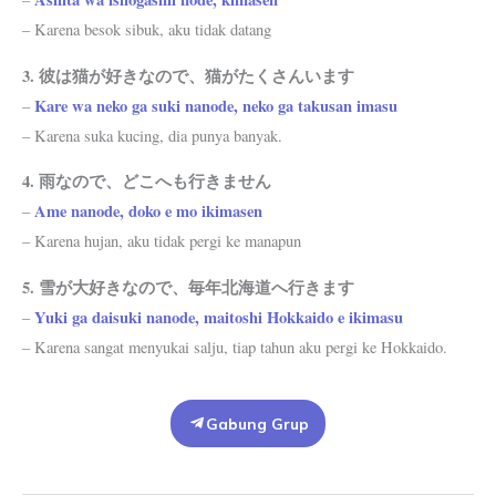
– Karena besok sibuk, aku tidak datang
3. 彼は猫が好きなので、猫がたくさんいます
Kare wa neko ga suki nanode, neko ga takusan imasu
–
– Karena suka kucing, dia punya banyak.
4. 雨なので、どこへも行きません
Ame nanode, doko e mo ikimasen
–
– Karena hujan, aku tidak pergi ke manapun
5. 雪が大好きなので、毎年北海道へ行きます
Yuki ga daisuki nanode, maitoshi Hokkaido e ikimasu
–
– Karena sangat menyukai salju, tiap tahun aku pergi ke Hokkaido.
Gabung Grup