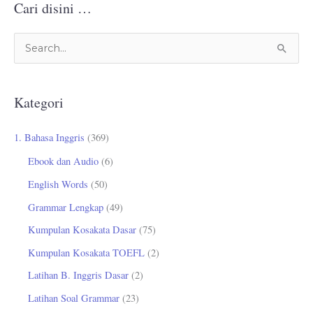
Cari disini …
C
a
r
Kategori
i
u
1. Bahasa Inggris
(369)
n
Ebook dan Audio
(6)
t
English Words
(50)
u
Grammar Lengkap
(49)
k
Kumpulan Kosakata Dasar
(75)
:
Kumpulan Kosakata TOEFL
(2)
Latihan B. Inggris Dasar
(2)
Latihan Soal Grammar
(23)