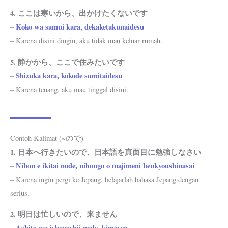
4. ここは寒いから、出かけたくないです
Koko wa samui kara, dekaketakunaidesu
–
– Karena disini dingin, aku tidak mau keluar rumah.
5. 静かから、ここで住みたいです
Shizuka kara, kokode sumitaidesu
–
– Karena tenang, aku mau tinggal disini.
Contoh Kalimat (~ので)
1. 日本へ行きたいので、日本語を真面目に勉強しなさい
Nihon e ikitai node, nihongo o majimeni benkyoushinasai
–
– Karena ingin pergi ke Jepang, belajarlah bahasa Jepang dengan
serius.
2. 明日は忙しいので、来ません
Ashita wa ishogashii node, kimasen
–