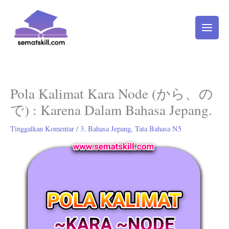
Lewati
ke
konten
Pola Kalimat Kara Node (から、の
で) : Karena Dalam Bahasa Jepang.
Tinggalkan Komentar
/
3. Bahasa Jepang
,
Tata Bahasa N5