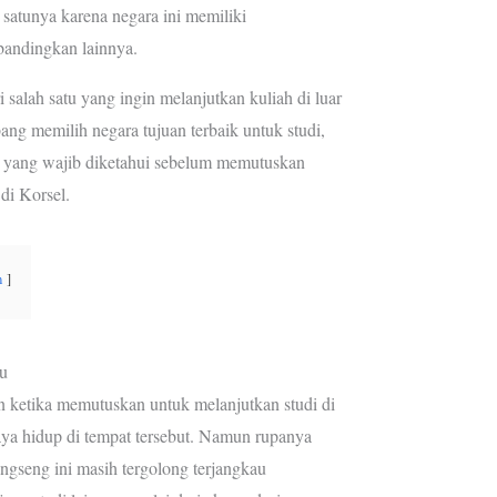
 satunya karena negara ini memiliki
e
a
bandingkan lainnya.
s
m
t
 salah satu yang ingin melanjutkan kuliah di luar
ang memilih negara tujuan terbaik untuk studi,
n yang wajib diketahui sebelum memutuskan
di Korsel.
n
u
n ketika memutuskan untuk melanjutkan studi di
aya hidup di tempat tersebut. Namun rupanya
ingseng ini masih tergolong terjangkau