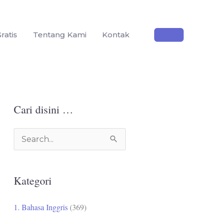
ratis
Tentang Kami
Kontak
Cari disini …
C
a
r
Kategori
i
u
1. Bahasa Inggris
(369)
n