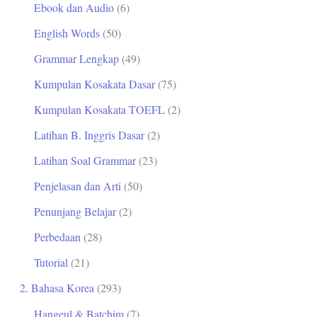
Ebook dan Audio
(6)
t
English Words
(50)
u
Grammar Lengkap
(49)
k
Kumpulan Kosakata Dasar
(75)
:
Kumpulan Kosakata TOEFL
(2)
Latihan B. Inggris Dasar
(2)
Latihan Soal Grammar
(23)
Penjelasan dan Arti
(50)
Penunjang Belajar
(2)
Perbedaan
(28)
Tutorial
(21)
2. Bahasa Korea
(293)
Hangeul & Batchim
(7)