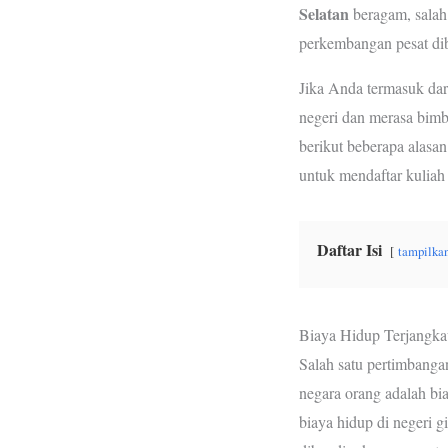
Selatan
beragam, salah
o
r
p
perkembangan pesat di
k
p
Jika Anda termasuk dari
negeri dan merasa bimb
berikut beberapa alasa
untuk mendaftar kuliah 
Daftar Isi
tampilka
Biaya Hidup Terjangka
Salah satu pertimbanga
negara orang adalah bi
biaya hidup di negeri g