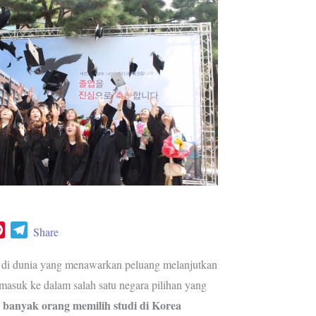
P
T
Share
i
e
n
l
 di dunia yang menawarkan peluang melanjutkan
t
e
rmasuk ke dalam salah satu negara pilihan yang
e
g
 banyak orang memilih studi di Korea
r
r