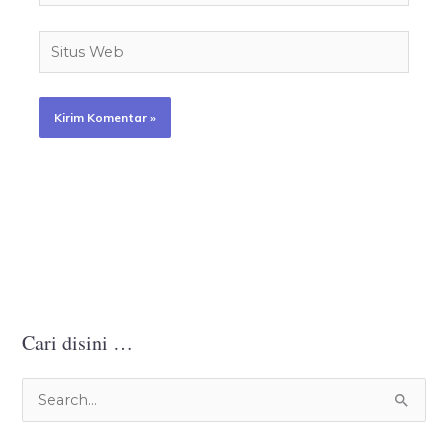
Situs
Web
Cari disini …
C
a