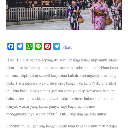
F
T
W
L
P
T
Share
a
w
h
i
i
e
c
i
a
n
n
l
Halo! Belajar bahasa Jepang itu seru, apalagi kalau impianmu adalah
e
t
t
e
t
e
jalan-jalan ke Jepang, nonton anime tanpa subtitle, atau bahkan kerja
b
t
s
e
g
di sana. Tapi, kalau sambil kerja atau kuliah, tantangannya memang
o
e
A
r
r
beda. Pasti ngerasa waktu itu mepet banget, ya kan? Nah, di artikel
o
r
p
e
a
ini, kita bakal kupas tuntas gimana caranya tetap konsisten belajar
k
p
s
m
bahasa Jepang meskipun jadwal padat. Intinya, bukan soal berapa
t
banyak waktu yang kamu punya, tapi bagaimana kamu
menggunakannya secara efektif. Yuk, langsung aja kita mulai!
Sebelum mulai, penting banget untuk tahu kenapa kamu mau belajar