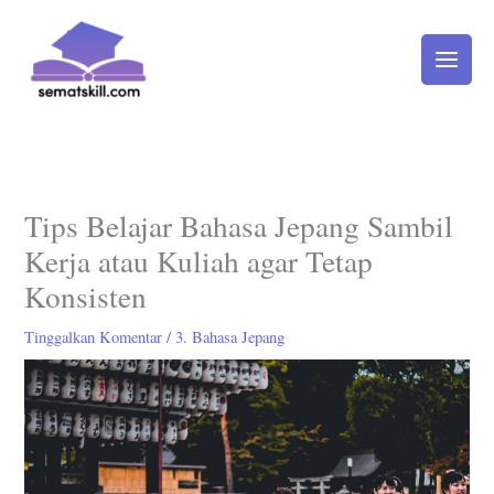
Lewati
ke
konten
Tips Belajar Bahasa Jepang Sambil
Kerja atau Kuliah agar Tetap
Konsisten
Tinggalkan Komentar
/
3. Bahasa Jepang