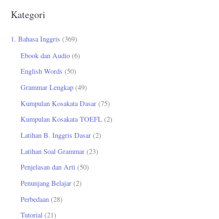
r
Kategori
i
u
1. Bahasa Inggris
(369)
n
Ebook dan Audio
(6)
t
English Words
(50)
u
Grammar Lengkap
(49)
k
Kumpulan Kosakata Dasar
(75)
:
Kumpulan Kosakata TOEFL
(2)
Latihan B. Inggris Dasar
(2)
Latihan Soal Grammar
(23)
Penjelasan dan Arti
(50)
Penunjang Belajar
(2)
Perbedaan
(28)
Tutorial
(21)