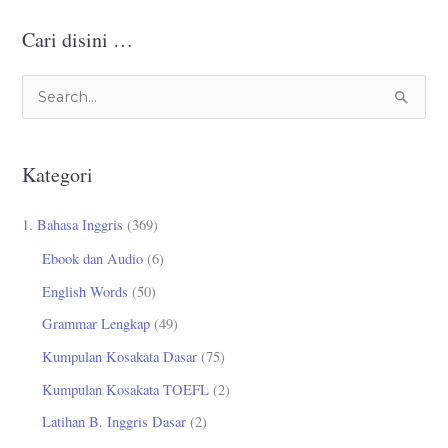
Cari disini …
C
a
r
Kategori
i
u
1. Bahasa Inggris
(369)
n
Ebook dan Audio
(6)
t
English Words
(50)
u
Grammar Lengkap
(49)
k
Kumpulan Kosakata Dasar
(75)
:
Kumpulan Kosakata TOEFL
(2)
Latihan B. Inggris Dasar
(2)