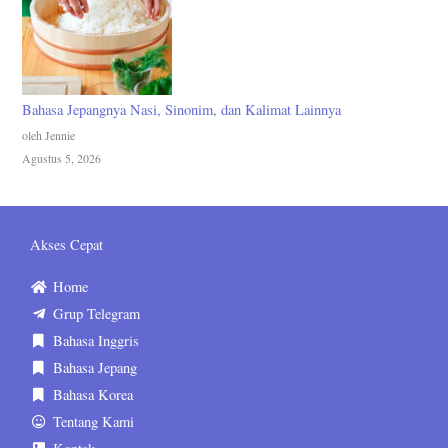
Bahasa Jepangnya Nasi, Sinonim, dan Kalimat Lainnya
oleh Jennie
Agustus 5, 2026
Akses Cepat
Home
Grup Telegram
Bahasa Inggris
Bahasa Jepang
Bahasa Korea
Tentang Kami