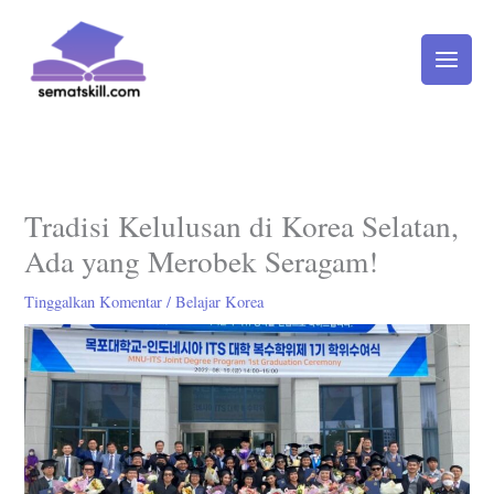
Lewati
ke
konten
Tradisi Kelulusan di Korea Selatan,
Ada yang Merobek Seragam!
Tinggalkan Komentar
/
Belajar Korea