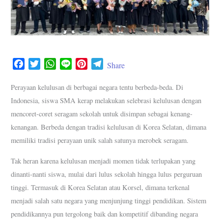
F
T
W
L
P
T
Share
a
w
h
i
i
e
c
i
a
n
n
l
Perayaan kelulusan di berbagai negara tentu berbeda-beda. Di
e
t
t
e
t
e
Indonesia, siswa SMA kerap melakukan selebrasi kelulusan dengan
b
t
s
e
g
mencoret-coret seragam sekolah untuk disimpan sebagai kenang-
o
e
A
r
r
kenangan. Berbeda dengan tradisi kelulusan di Korea Selatan, dimana
o
r
p
e
a
memiliki tradisi perayaan unik salah satunya merobek seragam.
k
p
s
m
t
Tak heran karena kelulusan menjadi momen tidak terlupakan yang
dinanti-nanti siswa, mulai dari lulus sekolah hingga lulus perguruan
tinggi. Termasuk di Korea Selatan atau Korsel, dimana terkenal
menjadi salah satu negara yang menjunjung tinggi pendidikan. Sistem
pendidikannya pun tergolong baik dan kompetitif dibanding negara