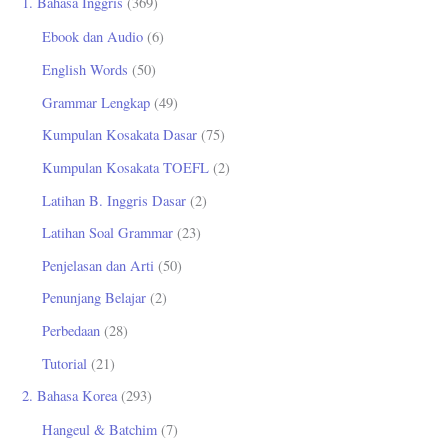
1. Bahasa Inggris
(369)
n
Ebook dan Audio
(6)
t
English Words
(50)
u
Grammar Lengkap
(49)
k
Kumpulan Kosakata Dasar
(75)
:
Kumpulan Kosakata TOEFL
(2)
Latihan B. Inggris Dasar
(2)
Latihan Soal Grammar
(23)
Penjelasan dan Arti
(50)
Penunjang Belajar
(2)
Perbedaan
(28)
Tutorial
(21)
2. Bahasa Korea
(293)
Hangeul & Batchim
(7)