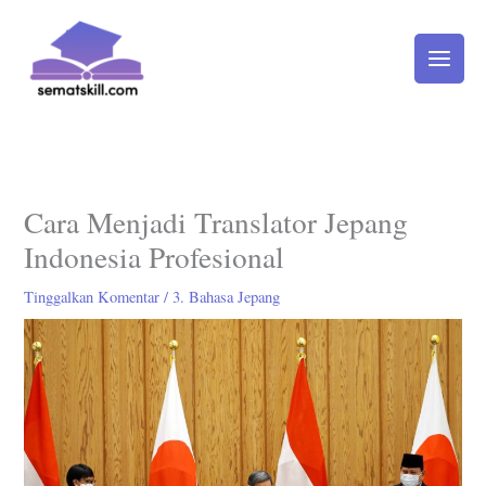
Lewati
ke
konten
Cara Menjadi Translator Jepang
Indonesia Profesional
Tinggalkan Komentar
/
3. Bahasa Jepang