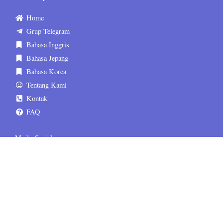
Home
Grup Telegram
Bahasa Inggris
Bahasa Jepang
Bahasa Korea
Tentang Kami
Kontak
FAQ
Media Sosial
sematskill.official
sematskill.jepang
sematskill.korea
sematskill.inggris
sematskill.jepang