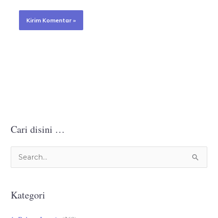
Cari disini …
C
a
r
Kategori
i
u