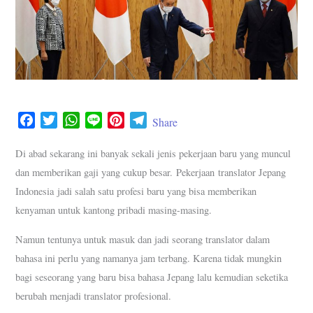
F
T
W
L
P
T
Share
a
w
h
i
i
e
c
i
a
n
n
l
Di abad sekarang ini banyak sekali jenis pekerjaan baru yang muncul
e
t
t
e
t
e
dan memberikan gaji yang cukup besar. Pekerjaan translator Jepang
b
t
s
e
g
Indonesia jadi salah satu profesi baru yang bisa memberikan
o
e
A
r
r
kenyaman untuk kantong pribadi masing-masing.
o
r
p
e
a
k
p
s
m
Namun tentunya untuk masuk dan jadi seorang translator dalam
t
bahasa ini perlu yang namanya jam terbang. Karena tidak mungkin
bagi seseorang yang baru bisa bahasa Jepang lalu kemudian seketika
berubah menjadi translator profesional.