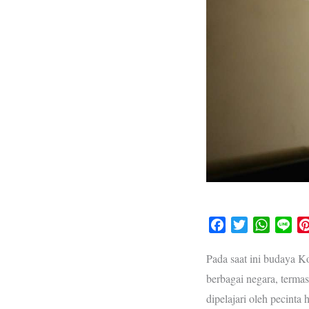
F
T
W
L
a
w
h
i
c
i
a
n
Pada saat ini budaya K
e
t
t
e
berbagai negara, terma
b
t
s
dipelajari oleh pecinta
o
e
A