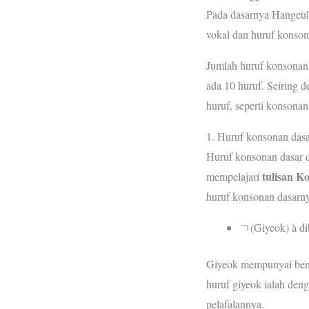
Pada dasarnya Hangeul t
vokal dan huruf konson
Jumlah huruf konsonan 
ada 10 huruf. Seiring
huruf, seperti konsona
1. Huruf konsonan dasa
Huruf konsonan dasar d
tulisan K
mempelajari
huruf konsonan dasarny
ㄱ(Giyeok) à di
Giyeok mempunyai bent
huruf giyeok ialah den
pelafalannya.