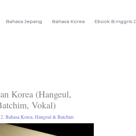
Bahasa Jepang
Bahasa Korea
Ebook B.Inggris G
san Korea (Hangeul,
atchim, Vokal)
/
2. Bahasa Korea
,
Hangeul & Batchim