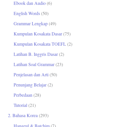
Ebook dan Audio
(6)
t
English Words
(50)
u
Grammar Lengkap
(49)
k
Kumpulan Kosakata Dasar
(75)
:
Kumpulan Kosakata TOEFL
(2)
Latihan B. Inggris Dasar
(2)
Latihan Soal Grammar
(23)
Penjelasan dan Arti
(50)
Penunjang Belajar
(2)
Perbedaan
(28)
Tutorial
(21)
2. Bahasa Korea
(293)
Hangeul & Batchim
(7)