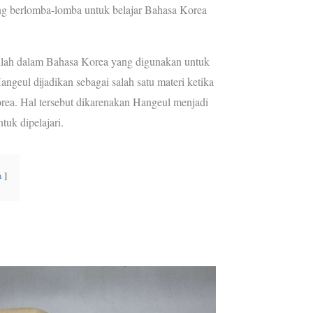
g berlomba-lomba untuk belajar Bahasa Korea
e
a
s
m
t
ilah dalam Bahasa Korea yang digunakan untuk
ngeul dijadikan sebagai salah satu materi ketika
ea. Hal tersebut dikarenakan Hangeul menjadi
tuk dipelajari.
n