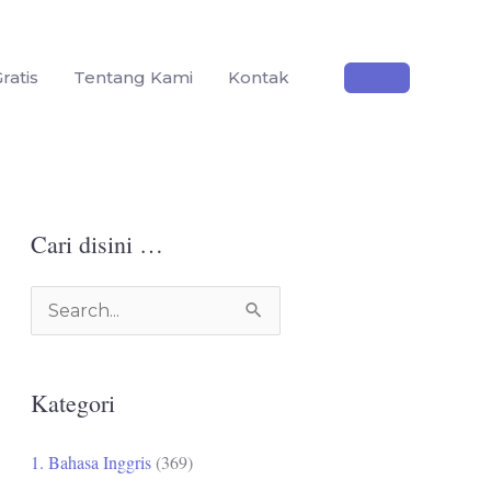
ratis
Tentang Kami
Kontak
Cari disini …
C
a
r
Kategori
i
u
1. Bahasa Inggris
(369)
n