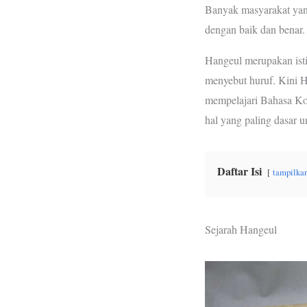
Banyak masyarakat yan
o
r
p
dengan baik dan benar.
k
p
Hangeul merupakan ist
menyebut huruf. Kini Ha
mempelajari Bahasa Kor
hal yang paling dasar un
Daftar Isi
tampilka
Sejarah Hangeul